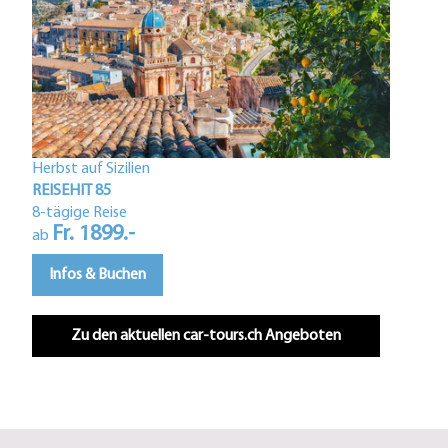
Herbst auf Sizilien
Istri
REISEHIT 85
REIS
8-tägige Reise
Fr. 1899.-
5-tä
ab
F
ab
Infos & Buchen
In
Zu den aktuellen car-tours.ch Angeboten