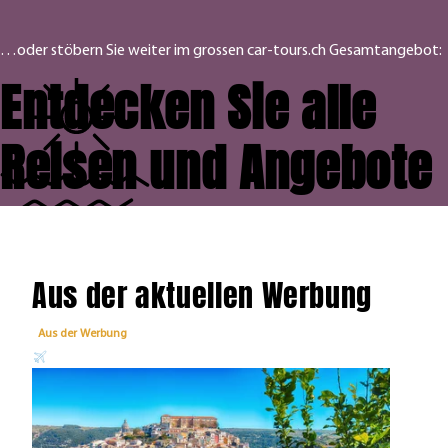
…oder stöbern Sie weiter im grossen car-tours.ch Gesamtangebot:
Entdecken Sie alle
Reisen und Angebote
Aus der aktuellen Werbung
Aus der Werbung
Aus 