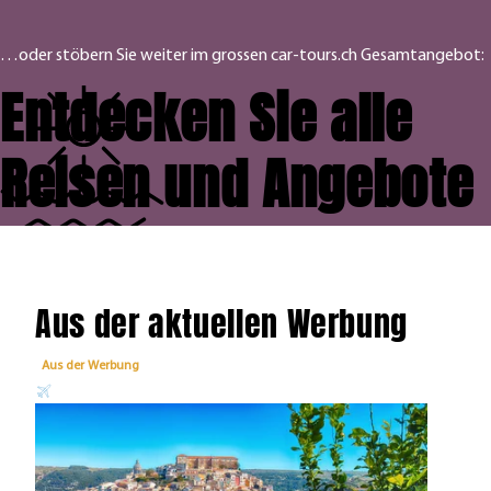
…oder stöbern Sie weiter im grossen car-tours.ch Gesamtangebot:
Entdecken Sie alle
Reisen und Angebote
Aus der aktuellen Werbung
Aus der Werbung
Aus 