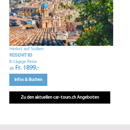
Herbst auf Sizilien
Istri
REISEHIT 85
REIS
8-tägige Reise
Fr. 1899.-
5-tä
ab
F
ab
Infos & Buchen
In
Zu den aktuellen car-tours.ch Angeboten