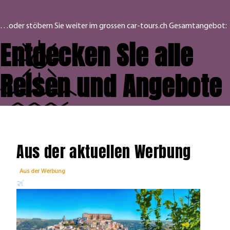
…oder stöbern Sie weiter im grossen car-tours.ch Gesamtangebot:
Entdecken Sie alle
Reisen und Angebote
Aus der aktuellen Werbung
Aus der Werbung
Aus 