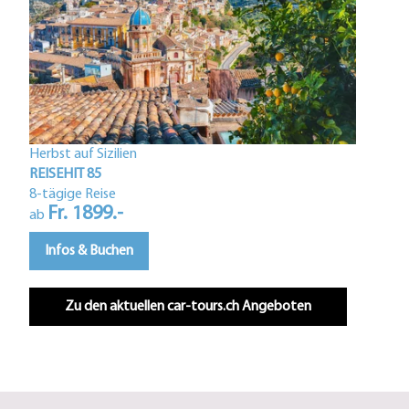
Herbst auf Sizilien
Istri
REISEHIT 85
REIS
8-tägige Reise
Fr. 1899.-
5-tä
ab
F
ab
Infos & Buchen
In
Zu den aktuellen car-tours.ch Angeboten