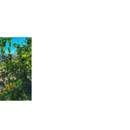
n
Aus der Werbung
L
R
5
a
Istrien & Insel Krk
REISEHIT 6
5-tägige Reise
Fr. 539.-
ab