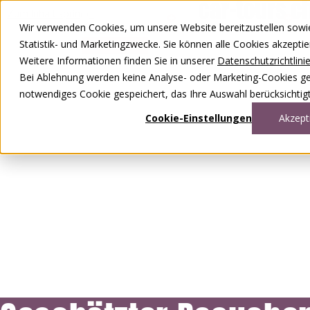
Zum Inhalt springen
Wir verwenden Cookies, um unsere Website bereitzustellen sowie –
DE
FR
Statistik- und Marketingzwecke. Sie können alle Cookies akzepti
0848 00 77 88
Weitere Informationen finden Sie in unserer
Datenschutzrichtlini
Bei Ablehnung werden keine Analyse- oder Marketing-Cookies gese
notwendiges Cookie gespeichert, das Ihre Auswahl berücksichtigt
Cookie-Einstellungen
Akzept