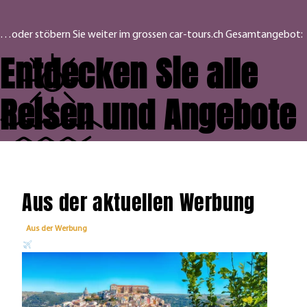
…oder stöbern Sie weiter im grossen car-tours.ch Gesamtangebot:
Entdecken Sie alle
Reisen und Angebote
Aus der aktuellen Werbung
Aus der Werbung
Aus 