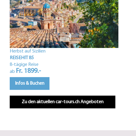
Herbst auf Sizilien
Istri
REISEHIT 85
REIS
8-tägige Reise
Fr. 1899.-
5-tä
ab
F
ab
Infos & Buchen
In
Zu den aktuellen car-tours.ch Angeboten