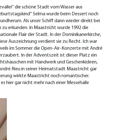
evallei“ die schöne Stadt vom Wasser aus
Geburtstagskind“ Selma wurde beim Dessert noch
dherum. Als unser Schiff dann wieder direkt bei
n zu erkunden. In Maastricht wurde 1992 die
tionale Flair der Stadt. In der Dominikanerkirche,
iese Auszeichnung verdient sie zu Recht. Ich war
jeweils im Sommer die Open-Air-Konzerte mit André
aubert. In der Adventszeit ist dieser Platz ein
nachtshäuschen mit Handwerk und Geschenkideen,
 André Rieu in seiner Heimatstadt Maastricht gar
merung wirkte Maastricht noch romantischer.
es hier gar nicht mehr nach einer Messehalle