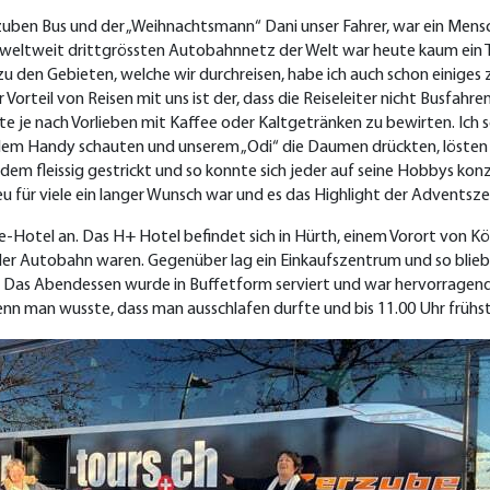
zuben Bus und der „Weihnachtsmann“ Dani unser Fahrer, war ein Mensc
 weltweit drittgrössten Autobahnnetz der Welt war heute kaum ein 
zu den Gebieten, welche wir durchreisen, habe ich auch schon einiges
 Vorteil von Reisen mit uns ist der, dass die Reiseleiter nicht Busfah
te je nach Vorlieben mit Kaffee oder Kaltgetränken zu bewirten. Ich 
dem Handy schauten und unserem „Odi“ die Daumen drückten, lösten di
dem fleissig gestrickt und so konnte sich jeder auf seine Hobbys konz
eu für viele ein langer Wunsch war und es das Highlight der Adventsze
-Hotel an. Das H+ Hotel befindet sich in Hürth, einem Vorort von Köln
f der Autobahn waren. Gegenüber lag ein Einkaufszentrum und so blie
as Abendessen wurde in Buffetform serviert und war hervorragend. 
nn man wusste, dass man ausschlafen durfte und bis 11.00 Uhr frühs