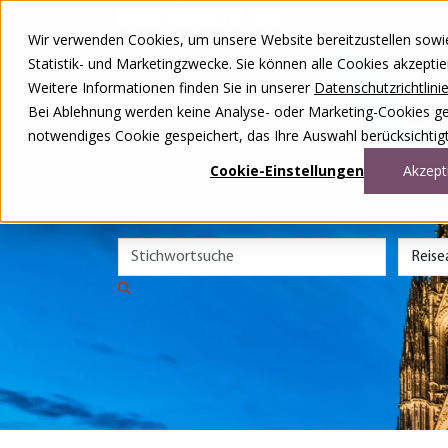
Zum Inhalt springen
Wir verwenden Cookies, um unsere Website bereitzustellen sowie –
Unsere Reisen
Statistik- und Marketingzwecke. Sie können alle Cookies akzepti
Rund ums Reisen
Weitere Informationen finden Sie in unserer
Datenschutzrichtlini
Über uns
Kontakt
Bei Ablehnung werden keine Analyse- oder Marketing-Cookies gese
Wettbewerb
notwendiges Cookie gespeichert, das Ihre Auswahl berücksichtigt
DE
FR
Cookie-Einstellungen
Akzept
0848 00 77 88