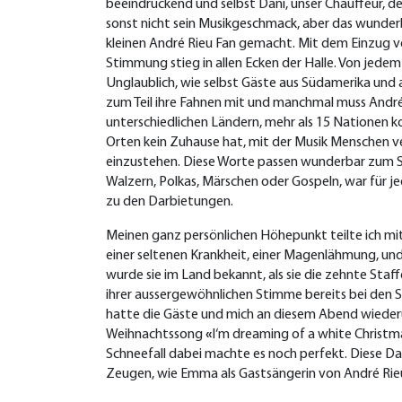
beeindruckend und selbst Dani, unser Chauffeur, den
sonst nicht sein Musikgeschmack, aber das wunder
kleinen André Rieu Fan gemacht. Mit dem Einzug vo
Stimmung stieg in allen Ecken der Halle. Von jede
Unglaublich, wie selbst Gäste aus Südamerika und a
zum Teil ihre Fahnen mit und manchmal muss André
unterschiedlichen Ländern, mehr als 15 Nationen 
Orten kein Zuhause hat, mit der Musik Menschen 
einzustehen. Diese Worte passen wunderbar zum Si
Walzern, Polkas, Märschen oder Gospeln, war für 
zu den Darbietungen.
Meinen ganz persönlichen Höhepunkt teilte ich mi
einer seltenen Krankheit, einer Magenlähmung, und 
wurde sie im Land bekannt, als sie die zehnte Staf
ihrer aussergewöhnlichen Stimme bereits bei den 
hatte die Gäste und mich an diesem Abend wiederu
Weihnachtssong
«
I‘m dreaming of a white Christm
Schneefall dabei machte es noch perfekt. Diese D
Zeugen, wie Emma als Gastsängerin von André Rieu