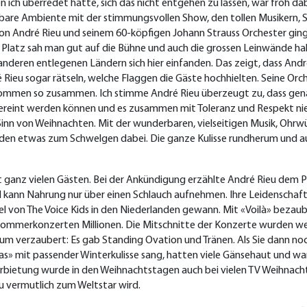
 ich überredet hatte, sich das nicht entgehen zu lassen, war froh dabe
bare Ambiente mit der stimmungsvollen Show, den tollen Musikern, S
n André Rieu und seinem 60-köpfigen Johann Strauss Orchester ging 
m Platz sah man gut auf die Bühne und auch die grossen Leinwände ha
nderen entlegenen Ländern sich hier einfanden. Das zeigt, dass André 
 Rieu sogar rätseln, welche Flaggen die Gäste hochhielten. Seine Or
kommen so zusammen. Ich stimme André Rieu überzeugt zu, dass genau
vereint werden können und es zusammen mit Toleranz und Respekt ni
nn von Weihnachten. Mit der wunderbaren, vielseitigen Musik, Ohrw
jeden etwas zum Schwelgen dabei. Die ganze Kulisse rundherum und 
t ganz vielen Gästen. Bei der Ankündigung erzählte André Rieu dem P
kann Nahrung nur über einen Schlauch aufnehmen. Ihre Leidenschaft, 
fel von The Voice Kids in den Niederlanden gewann. Mit «Voilà» beza
Sommerkonzerten Millionen. Die Mitschnitte der Konzerte wurden we
m verzaubert: Es gab Standing Ovation und Tränen. Als Sie dann no
as» mit passender Winterkulisse sang, hatten viele Gänsehaut und wa
arbietung wurde in den Weihnachtstagen auch bei vielen TV Weihnac
 vermutlich zum Weltstar wird.