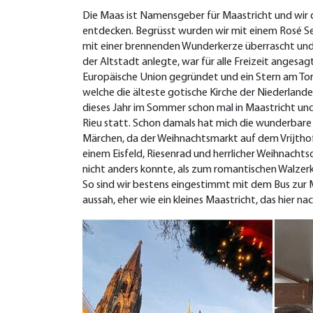
Die Maas ist Namensgeber für Maastricht und wir d
entdecken. Begrüsst wurden wir mit einem Rosé Se
mit einer brennenden Wunderkerze überrascht und 
der Altstadt anlegte, war für alle Freizeit anges
Europäische Union gegründet und ein Stern am Tor d
welche die älteste gotische Kirche der Niederlande
dieses Jahr im Sommer schon mal in Maastricht un
Rieu statt. Schon damals hat mich die wunderbare 
Märchen, da der Weihnachtsmarkt auf dem Vrijthof
einem Eisfeld, Riesenrad und herrlicher Weihnachts
nicht anders konnte, als zum romantischen Walzer
So sind wir bestens eingestimmt mit dem Bus zur M
aussah, eher wie ein kleines Maastricht, das hier 