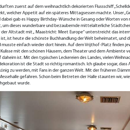
urften zuerst auf dem weihnachtlich dekorierten Flussschiff „Schelld
kt, welcher Appetit auf ein späteres Mittagsessen machte. Unser „
dabei gab es Happy Birthday-Wünsche in Gesang oder Worten von run
agt, um dieses wunderbare und bezaubernde mittelalterliche Städtche
er Altstadt mit „ Maastricht: Meet Europe“ unterstreicht das interna
 ist, ist heute die schönste Buchhandlung der Welt beheimatet, und d
d musste einfach wieder dort hinein. Auf dem Vrijthof-Platz finden 
Kulisse mit den schönen Häusern, dem Theater und dem Ambiente verz
 daheim ist. Mit den typischen Leckereien des Landes, vielen Weih
dekoration ist die Stadt so richtig romantisch. Ich glaube sogar, dass
könig zu werden, mit Fans in der ganzen Welt. Mit der früheren Däm
essehalle gefahren. Schon beim Betreten der Halle staunten wir, wie 
nachgebaut wurde.