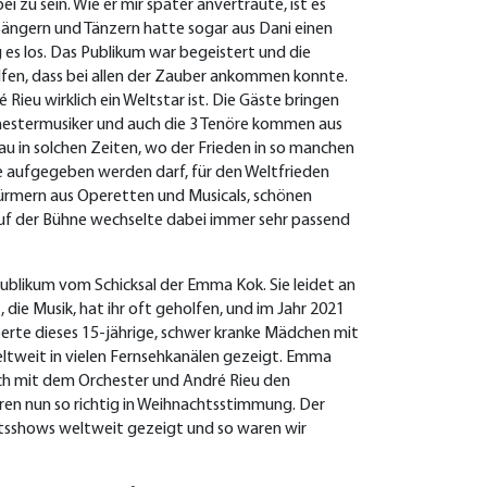
i zu sein. Wie er mir später anvertraute, ist es
ängern und Tänzern hatte sogar aus Dani einen
es los. Das Publikum war begeistert und die
lfen, dass bei allen der Zauber ankommen konnte.
Rieu wirklich ein Weltstar ist. Die Gäste bringen
chestermusiker und auch die 3 Tenöre kommen aus
 in solchen Zeiten, wo der Frieden in so manchen
e aufgegeben werden darf, für den Weltfrieden
ürmern aus Operetten und Musicals, schönen
auf der Bühne wechselte dabei immer sehr passend
ublikum vom Schicksal der Emma Kok. Sie leidet an
die Musik, hat ihr oft geholfen, und im Jahr 2021
uberte dieses 15-jährige, schwer kranke Mädchen mit
ltweit in vielen Fernsehkanälen gezeigt. Emma
ch mit dem Orchester und André Rieu den
ren nun so richtig in Weihnachtsstimmung. Der
htsshows weltweit gezeigt und so waren wir