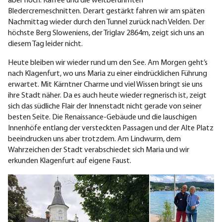
aber noch: Kaffee und die weltberühmten
Bledercremeschnitten. Derart gestärkt fahren wir am späten
Nachmittag wieder durch den Tunnel zurück nach Velden. Der
höchste Berg Sloweniens, der Triglav 2864m, zeigt sich uns an
diesem Tag leider nicht.
Heute bleiben wir wieder rund um den See. Am Morgen geht’s
nach Klagenfurt, wo uns Maria zu einer eindrücklichen Führung
erwartet. Mit Kärntner Charme und viel Wissen bringt sie uns
ihre Stadt näher. Da es auch heute wieder regnerisch ist, zeigt
sich das südliche Flair der Innenstadt nicht gerade von seiner
besten Seite. Die Renaissance-Gebäude und die lauschigen
Innenhöfe entlang der versteckten Passagen und der Alte Platz
beeindrucken uns aber trotzdem. Am Lindwurm, dem
Wahrzeichen der Stadt verabschiedet sich Maria und wir
erkunden Klagenfurt auf eigene Faust.