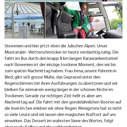
Slowenien und hier jetzt eben die Julischen Alpen. Unser
Muotataler- Wetterschmöcker ist heute verdächtig ruhig. Die
Fahrt im Bus durch den knapp 8 km langen Karawankentunnel
nach Slowenien ist der einzige trockene Moment, den wir bis
zum späten Nachmittag haben. Frau Irena, unsere Führerin in
Bled, gibt sich grosse Mühe, das Geprassel unter den
Regenschirmen mit ihren Ausführungen zu übertönen und wir
bleiben für einmal ein wenig länger in der schönen Kirche im
Trockenen. Gerade zur richtigen Zeit hellt es aber am
Nachmittag auf. Die Fahrt mit den gondelähnlichen Booten auf
die Insel im See erleben wir ohne Regen. Wenigstens hat es nicht
so viele Leute und wir lassen den magischen Kraftort auf uns
einwirken. Das Dessert im wahrsten Sinne des Wortes, folgt