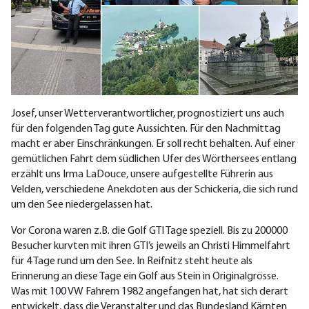
Josef, unser Wetterverantwortlicher, prognostiziert uns auch
für den folgenden Tag gute Aussichten. Für den Nachmittag
macht er aber Einschränkungen. Er soll recht behalten. Auf einer
gemütlichen Fahrt dem südlichen Ufer des Wörthersees entlang
erzählt uns Irma LaDouce, unsere aufgestellte Führerin aus
Velden, verschiedene Anekdoten aus der Schickeria, die sich rund
um den See niedergelassen hat.
Vor Corona waren z.B. die Golf GTI Tage speziell. Bis zu 200000
Besucher kurvten mit ihren GTI’s jeweils an Christi Himmelfahrt
für 4 Tage rund um den See. In Reifnitz steht heute als
Erinnerung an diese Tage ein Golf aus Stein in Originalgrösse.
Was mit 100 VW Fahrern 1982 angefangen hat, hat sich derart
entwickelt, dass die Veranstalter und das Bundesland Kärnten