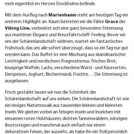
mich eigentlich im Herzen Stockholms befinde.
Mit dem Ausflug nach
Marienhamn
steht am heutigen Tag ein
weiteres Highlight an. Kaum betreten wir die Fähre
Grace
der
Viking Line,
verbreitet sich eine ganz besondere Stimmung
aus maritimer Eleganz und Kreuzfahrtschiff-Feeling. Bevor wir
uns der Schärenlandschaft widmen, wartet ein fantastisches
Frühstück, das uns alle sofort überzeugt, dass so ein Tag nur gut
werden kann. Das Buffet ist eine Mischung aus skandinavischer
Leichtigkeit und nordischem Pragmatismus: frisches Brot,
knusprige Waffeln, Lachs, verschiedene Wurst- und Käsesorten,
Eierspeisen, Joghurt, Birchermüesli, Früchte… Die Stimmung ist
ausgelassen.
Frisch gestärkt lassen wir nun die Schönheit der
Schärenlandschaft auf uns wirken. Die Schärenlandschaft ist wie
ein riesiges Naturmosaik aus tausenden kleinen und kleinsten
Inseln. Wir gleiten vorbei an felsigen Inseln und Inselchen mit
einsamen roten Holzhäusern, dichten Tannenwäldern, winzigen
Bootsstegen und manchmal auch einfach nur einem
dekorativen Felsen, der aussieht, als habe ihn ein Troll persönlich