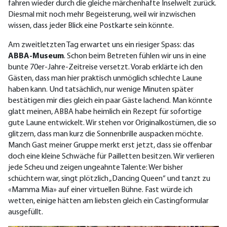
fahren wieder durch die gleiche märchenhafte Inselwelt zurück.
Diesmal mit noch mehr Begeisterung, weil wir inzwischen
wissen, dass jeder Blick eine Postkarte sein könnte.
Am zweitletzten Tag erwartet uns ein riesiger Spass: das
ABBA-Museum
. Schon beim Betreten fühlen wir uns in eine
bunte 70er-Jahre-Zeitreise versetzt. Vorab erklärte ich den
Gästen, dass man hier praktisch unmöglich schlechte Laune
haben kann. Und tatsächlich, nur wenige Minuten später
bestätigen mir dies gleich ein paar Gäste lachend. Man könnte
glatt meinen, ABBA habe heimlich ein Rezept für sofortige
gute Laune entwickelt. Wir stehen vor Originalkostümen, die so
glitzern, dass man kurz die Sonnenbrille auspacken möchte.
Manch Gast meiner Gruppe merkt erst jetzt, dass sie offenbar
doch eine kleine Schwäche für Pailletten besitzen. Wir verlieren
jede Scheu und zeigen ungeahnte Talente: Wer bisher
schüchtern war, singt plötzlich „Dancing Queen“ und tanzt zu
«Mamma Mia» auf einer virtuellen Bühne. Fast würde ich
wetten, einige hätten am liebsten gleich ein Castingformular
ausgefüllt.