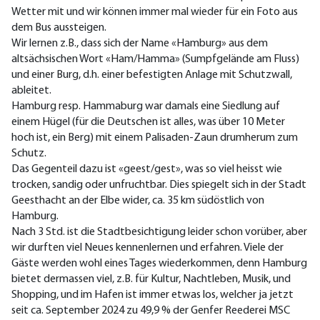
Wetter mit und wir können immer mal wieder für ein Foto aus
dem Bus aussteigen.
Wir lernen z.B., dass sich der Name «Hamburg» aus dem
altsächsischen Wort «Ham/Hamma» (Sumpfgelände am Fluss)
und einer Burg, d.h. einer befestigten Anlage mit Schutzwall,
ableitet.
Hamburg resp. Hammaburg war damals eine Siedlung auf
einem Hügel (für die Deutschen ist alles, was über 10 Meter
hoch ist, ein Berg) mit einem Palisaden-Zaun drumherum zum
Schutz.
Das Gegenteil dazu ist «geest/gest», was so viel heisst wie
trocken, sandig oder unfruchtbar. Dies spiegelt sich in der Stadt
Geesthacht an der Elbe wider, ca. 35 km südöstlich von
Hamburg.
Nach 3 Std. ist die Stadtbesichtigung leider schon vorüber, aber
wir durften viel Neues kennenlernen und erfahren. Viele der
Gäste werden wohl eines Tages wiederkommen, denn Hamburg
bietet dermassen viel, z.B. für Kultur, Nachtleben, Musik, und
Shopping, und im Hafen ist immer etwas los, welcher ja jetzt
seit ca. September 2024 zu 49,9 % der Genfer Reederei MSC