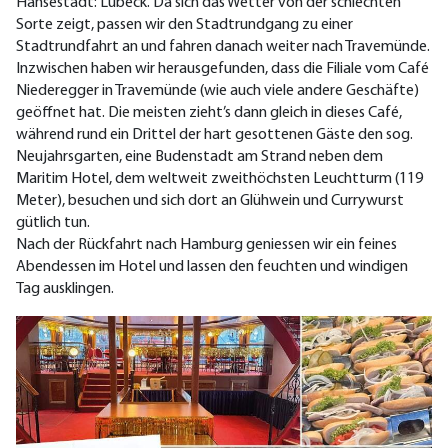
Hansestadt: Lübeck. Da sich das Wetter von der schlechten
Sorte zeigt, passen wir den Stadtrundgang zu einer
Stadtrundfahrt an und fahren danach weiter nach Travemünde.
Inzwischen haben wir herausgefunden, dass die Filiale vom Café
Niederegger in Travemünde (wie auch viele andere Geschäfte)
geöffnet hat. Die meisten zieht’s dann gleich in dieses Café,
während rund ein Drittel der hart gesottenen Gäste den sog.
Neujahrsgarten, eine Budenstadt am Strand neben dem
Maritim Hotel, dem weltweit zweithöchsten Leuchtturm (119
Meter), besuchen und sich dort an Glühwein und Currywurst
gütlich tun.
Nach der Rückfahrt nach Hamburg geniessen wir ein feines
Abendessen im Hotel und lassen den feuchten und windigen
Tag ausklingen.