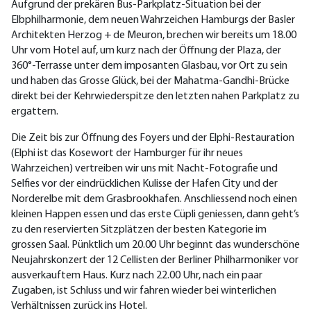
Aufgrund der prekären Bus-Parkplatz-Situation bei der
Elbphilharmonie, dem neuen Wahrzeichen Hamburgs der Basler
Architekten Herzog + de Meuron, brechen wir bereits um 18.00
Uhr vom Hotel auf, um kurz nach der Öffnung der Plaza, der
360°-Terrasse unter dem imposanten Glasbau, vor Ort zu sein
und haben das Grosse Glück, bei der Mahatma-Gandhi-Brücke
direkt bei der Kehrwiederspitze den letzten nahen Parkplatz zu
ergattern.
Die Zeit bis zur Öffnung des Foyers und der Elphi-Restauration
(Elphi ist das Kosewort der Hamburger für ihr neues
Wahrzeichen) vertreiben wir uns mit Nacht-Fotografie und
Selfies vor der eindrücklichen Kulisse der Hafen City und der
Norderelbe mit dem Grasbrookhafen. Anschliessend noch einen
kleinen Happen essen und das erste Cüpli geniessen, dann geht’s
zu den reservierten Sitzplätzen der besten Kategorie im
grossen Saal. Pünktlich um 20.00 Uhr beginnt das wunderschöne
Neujahrskonzert der 12 Cellisten der Berliner Philharmoniker vor
ausverkauftem Haus. Kurz nach 22.00 Uhr, nach ein paar
Zugaben, ist Schluss und wir fahren wieder bei winterlichen
Verhältnissen zurück ins Hotel.