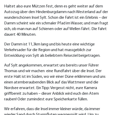
H
altet
also
eure Mützen fest, denn es
geht
weiter auf dem
Autozug über den Hindenburgdamm nach Westerland auf der
wunderschönen Insel Sylt. Schon die Fahrt ist ein Erlebnis – der
Damm scheint wie ein schmaler Pfad im Wasser, und man fragt
sich, ob man nun auf Schienen oder auf Wellen fährt.
Die Fahrt
dauert 40 Minuten.
Der Damm ist 11,3km lang und
bis heute eine wichtige
Verkehrsader für die Region und hat massgeblich zur
Entwicklung von Sylt als beliebtem Reiseziel beigetragen
.
Auf Sylt angekommen, erwartet uns
bereits unser Führer
Thomas und wir machen
eine Rundfahrt über die Insel.
Der
erste
Halt
ist
im Süden, wo wir einer Düne
erklimmen und uns
einen atemberaubenden Blick auf das Wattmeer und die
Nordsee
erwartet.
Ein Tipp: Vergesst nicht, eure Kamera
griffbereit zu haben – dieser Anblick wird euch den Atem
rauben! Oder zumindest eure Speicherkarte füllen.
Wir erfahren, dass die Insel immer kleiner würde, da immer
wieder Sand durch Sturmfluten weggespült wird. Um zu