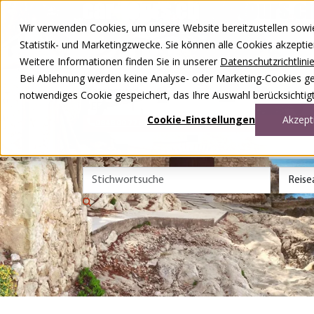
Zum Inhalt springen
Wir verwenden Cookies, um unsere Website bereitzustellen sowie –
Unsere Reisen
Statistik- und Marketingzwecke. Sie können alle Cookies akzepti
Rund ums Reisen
Weitere Informationen finden Sie in unserer
Datenschutzrichtlini
Über uns
Kontakt
Bei Ablehnung werden keine Analyse- oder Marketing-Cookies gese
Wettbewerb
notwendiges Cookie gespeichert, das Ihre Auswahl berücksichtigt
DE
FR
Cookie-Einstellungen
Akzept
0848 00 77 88