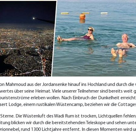
von Mahmoud aus der Jordansenke hinauf ins Hochland und durch die
rtes über seine Heimat. Viele unserer Teilnehmer sind bereits weit g
ouristenströme erleben wollen. Nach Einbruch der Dunkelheit erreicht
esert Lodge, einem rustikalen Wüstencamp, beziehen wir die Cottages
Sterne. Die Wüstenluft des Wadi Rum ist trocken, Lichtquellen fehle
tung blicken wir durch die bereitstehenden Teleskope und sehen unt
onnebel, rund 1300 Lichtjahre entfernt. In diesen Momenten wird uns