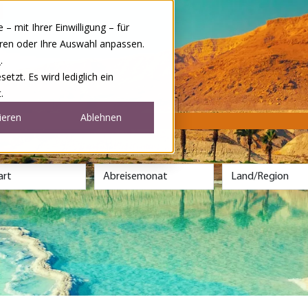
 mit Ihrer Einwilligung – für
eren oder Ihre Auswahl anpassen.
e
.
tzt. Es wird lediglich ein
.
ieren
Ablehnen