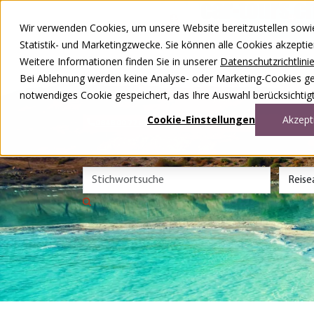
Zum Inhalt springen
Wir verwenden Cookies, um unsere Website bereitzustellen sowie –
Unsere Reisen
Statistik- und Marketingzwecke. Sie können alle Cookies akzepti
Rund ums Reisen
Weitere Informationen finden Sie in unserer
Datenschutzrichtlini
Über uns
Kontakt
Bei Ablehnung werden keine Analyse- oder Marketing-Cookies gese
Wettbewerb
notwendiges Cookie gespeichert, das Ihre Auswahl berücksichtigt
DE
FR
Cookie-Einstellungen
Akzept
0848 00 77 88