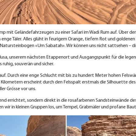
 mit Geländefahrzeugen zu einer Safari im Wadi Rum auf. Über den
enge Täler. Alles glüht in feurigem Orange, tiefem Rot und goldenen
atursteinbogen «Um Sabatah». Wir können uns nicht sattsehen – di
a, unserem nächsten Etappenort und Ausgangspunkt für die legend
ruhig, souverän und sicher.
uf. Durch eine enge Schlucht mit bis zu hundert Meter hohen Felsw
Kilometern erscheint durch den Felsspalt erstmals die Silhouette des
ler Grösse vor uns.
end errichtet, sondern direkt in die rosafarbenen Sandsteinwände d
hen wir in kleinen Gruppen los, um Tempel, Grabmäler und profane Bau