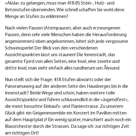
«Aksla» zu gelangen, muss man 418 (!!) Stein-, Holz- und
Betonstufen überwinden. Wie schnell schaffen Sie wohl diese
Menge an Stufen zu erklimmen?
Nach vielen Pausen (Atempausen, aber auch erzwungenen
Pausen, denn sehr viele Menschen haben die Herausforderung
angenommen) oben angekommen, lohnt sich jede vergossene
Schweissperle! Der Blick von den verschiedenen
Aussichtspunkten lässt uns staunen! Die Innenstadt, das
gesamte Fjord von allen Seiten, eine Insel, eine zweite und
dritte Insel, man sieht einfach alles rundherum um Ålesund.
Nun stellt sich die Frage: 418 Stufen abwärts oder der
Panoramaweg auf der anderen Seite des Hausberges bis in die
Innenstadt? Beide Wege sind schön, haben weitere tolle
Aussichtspunkte und führen schlussendlich in die «Jugendfest»,
die meist besuchte Einkaufs- und Flanierstrasse. Zu unserem
Glück gibt ein Geigenensemble ein Konzert im Pavillon mitten
auf dem Hauptplatz! Ein wenig später, marschiert auch noch ein
Blasorchester durch die Strassen. Da sage ich: zur richtigen Zeit
am richtigen Ort!