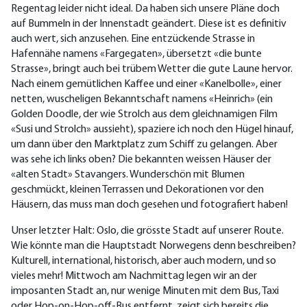
Regentag leider nicht ideal. Da haben sich unsere Pläne doch
auf Bummeln in der Innenstadt geändert. Diese ist es definitiv
auch wert, sich anzusehen. Eine entzückende Strasse in
Hafennähe namens «Fargegaten», übersetzt «die bunte
Strasse», bringt auch bei trübem Wetter die gute Laune hervor.
Nach einem gemütlichen Kaffee und einer «Kanelbolle», einer
netten, wuscheligen Bekanntschaft namens «Heinrich» (ein
Golden Doodle, der wie Strolch aus dem gleichnamigen Film
«Susi und Strolch» aussieht), spaziere ich noch den Hügel hinauf,
um dann über den Marktplatz zum Schiff zu gelangen. Aber
was sehe ich links oben? Die bekannten weissen Häuser der
«alten Stadt» Stavangers. Wunderschön mit Blumen
geschmückt, kleinen Terrassen und Dekorationen vor den
Häusern, das muss man doch gesehen und fotografiert haben!
Unser letzter Halt: Oslo, die grösste Stadt auf unserer Route.
Wie könnte man die Hauptstadt Norwegens denn beschreiben?
Kulturell, international, historisch, aber auch modern, und so
vieles mehr! Mittwoch am Nachmittag legen wir an der
imposanten Stadt an, nur wenige Minuten mit dem Bus, Taxi
oder Hop-on-Hop-off-Bus entfernt, zeigt sich bereits die