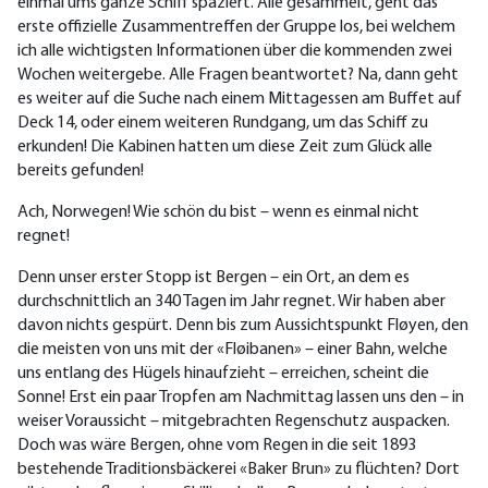
einmal ums ganze Schiff spaziert. Alle gesammelt, geht das
erste offizielle Zusammentreffen der Gruppe los, bei welchem
ich alle wichtigsten Informationen über die kommenden zwei
Wochen weitergebe. Alle Fragen beantwortet? Na, dann geht
es weiter auf die Suche nach einem Mittagessen am Buffet auf
Deck 14, oder einem weiteren Rundgang, um das Schiff zu
erkunden! Die Kabinen hatten um diese Zeit zum Glück alle
bereits gefunden!
Ach, Norwegen! Wie schön du bist – wenn es einmal nicht
regnet!
Denn unser erster Stopp ist Bergen – ein Ort, an dem es
durchschnittlich an 340 Tagen im Jahr regnet. Wir haben aber
davon nichts gespürt. Denn bis zum Aussichtspunkt Fløyen, den
die meisten von uns mit der «Fløibanen» – einer Bahn, welche
uns entlang des Hügels hinaufzieht – erreichen, scheint die
Sonne! Erst ein paar Tropfen am Nachmittag lassen uns den – in
weiser Voraussicht – mitgebrachten Regenschutz auspacken.
Doch was wäre Bergen, ohne vom Regen in die seit 1893
bestehende Traditionsbäckerei «Baker Brun» zu flüchten? Dort