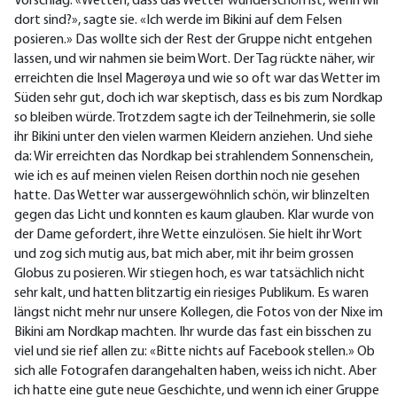
Vorschlag: «Wetten, dass das Wetter wunderschön ist, wenn wir
dort sind?», sagte sie. «Ich werde im Bikini auf dem Felsen
posieren.» Das wollte sich der Rest der Gruppe nicht entgehen
lassen, und wir nahmen sie beim Wort. Der Tag rückte näher, wir
erreichten die Insel Magerøya und wie so oft war das Wetter im
Süden sehr gut, doch ich war skeptisch, dass es bis zum Nordkap
so bleiben würde. Trotzdem sagte ich der Teilnehmerin, sie solle
ihr Bikini unter den vielen warmen Kleidern anziehen. Und siehe
da: Wir erreichten das Nordkap bei strahlendem Sonnenschein,
wie ich es auf meinen vielen Reisen dorthin noch nie gesehen
hatte. Das Wetter war aussergewöhnlich schön, wir blinzelten
gegen das Licht und konnten es kaum glauben. Klar wurde von
der Dame gefordert, ihre Wette einzulösen. Sie hielt ihr Wort
und zog sich mutig aus, bat mich aber, mit ihr beim grossen
Globus zu posieren. Wir stiegen hoch, es war tatsächlich nicht
sehr kalt, und hatten blitzartig ein riesiges Publikum. Es waren
längst nicht mehr nur unsere Kollegen, die Fotos von der Nixe im
Bikini am Nordkap machten. Ihr wurde das fast ein bisschen zu
viel und sie rief allen zu: «Bitte nichts auf Facebook stellen.» Ob
sich alle Fotografen darangehalten haben, weiss ich nicht. Aber
ich hatte eine gute neue Geschichte, und wenn ich einer Gruppe