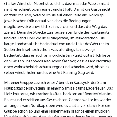
starker Wind, der Nebel ist so dicht, dass man das Wasser nicht
sieht, es schneit oder regnet und ist kalt. Damit die Gäste nicht
enttäuscht sind, bereite ich sie auf einer Reise ans Nordkap
jeweils schon früh darauf vor, dass die Bedingungen
möglicherweise unwirtlich sein werden und dass der Weg das
Ziel ist. Denn die Strecke zum äussersten Ende des Kontinents
und die Fahrt über die Insel Magerøya, ist wunderschön. Die
karge Landschaft ist beeindruckend und oft ist das Wetter im
Süden der Insel noch schön; was allerdings keineswegs
bedeutet, dass es auch am nördlichsten Punkt gut ist. Ich bete
den Gästen unterwegs also schon fast vor, dass es am Nordkap
oben wahrscheinlich «chuta, regna und schneia» wird, bis sie es
selber wiederholen und es eine Art Running Gag wird.
Mit einer Gruppe sass ich eines Abends in Karasyok, der Sami-
Hauptstadt Norwegens, in einem Samizelt ums Lagerfeuer. Das
Holz knisterte, wir tranken Kaffee, hockten auf Rentierfellen im
Rauch und erzählten uns Geschichten. Gerade wollte ich wieder
anfangen, «am Nordkap oben wird es chuta …», da winkte die
Gruppe schon ab und eine Teilnehmerin brachte einen mutigen