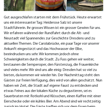
Gut ausgeschlafen starten mit dem Frühstück. Heute erwartet
uns ein interessanter Tag: Heiderose Salz ist unsere
Stadtführerin. Ihr grosses Wissen ist ein grosser Gewinn für uns.
Wir erfahren während der Rundfahrt durch die Alt- und
Neustadt viel Spannendes zur Geschichte Dresdens und zu
aktuellen Themen. Die Carolabrücke, ein paar Tage vor unserer
Ankunft eingestürzt und das Hochwasser der Elbe,
beeindrucken uns sehr. Wir kommen jedoch ohne
Schwierigkeiten durch die Stadt. Zu Fuss gehen wir weiter,
bestaunen die Semperoper, den Fürstenzug, die Frauenkirche
und vieles mehr. Wir sind uns alle einig: Dresden hat so viel zu
bieten, da kommen wir wieder hin. Der Nachmittag steht den
Gästen zur freien Verfügung, dies wird von allen geschätzt. Nun
haben wir Zeit, die Stadt auf eigene Faust zu entdecken und
etwas Feines aus der lokalen Küche zu degustieren, sei es
Sauerbraten mit Rotkohl und Klösschen, einen Kaffee mit einer
Eierschecke oder ein kühles Bier. Am Abend sind wir rechtzeitig
zurück im Hotel. Die Gäste treffen sich vor dem Essen beim