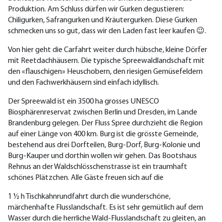
Produktion. Am Schluss dürfen wir Gurken degustieren:
Chiligurken, Safrangurken und Kräutergurken. Diese Gurken
schmecken uns so gut, dass wir den Laden fast leer kaufen 😉.
Von hier geht die Carfahrt weiter durch hübsche, kleine Dörfer
mit Reetdachhäusern. Die typische Spreewaldlandschaft mit
den «flauschigen» Heuschobern, den riesigen Gemüsefeldern
und den Fachwerkhäusern sind einfach idyllisch.
Der Spreewald ist ein 3500 ha grosses UNESCO
Biosphärenreservat zwischen Berlin und Dresden, im Lande
Brandenburg gelegen. Der Fluss Spree durchzieht die Region
auf einer Länge von 400 km. Burg ist die grösste Gemeinde,
bestehend aus drei Dorfteilen, Burg-Dorf, Burg-Kolonie und
Burg-Kauper und dorthin wollen wir gehen. Das Bootshaus
Rehnus an der Waldschlösschenstrasse ist ein traumhaft
schönes Plätzchen. Alle Gäste freuen sich auf die
1 ½ h Tischkahnrundfahrt durch die wunderschöne,
märchenhafte Flusslandschaft. Es ist sehr gemütlich auf dem
Wasser durch die herrliche Wald-Flusslandschaft zu gleiten, an