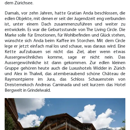
dem Zürichsee.
Damals, vor zehn Jahren, hatte Gratian Anda beschlossen, die
edlen Objekte, mit denen er seit der Jugendzeit eng verbunden
ist, unter einem Dach zusammenzuführen und weiter zu
entwickeln. Es war die Geburtsstunde von The Living Circle. Die
Marke solle für Emotionen, für Wohlbefinden und Glück stehen,
wünschte sich Anda beim Kaffee im Storchen. Mit dem Circle
lege er jetzt einfach mal los und schaue, was daraus wird. Eine
Kette aufzubauen sei nicht das Ziel, aber wenn etwas
Aussergewöhnliches komme, sage er nicht nein. Das
Aussergewöhnliche ist dann gekommen. Zur edlen kleinen
Gruppe gehören heute auch die Luxushotels Widder in Zürich
und Alex in Thalwil, das atemberaubend schöne Château de
Raymontpierre im Jura, das Schloss Schauenstein von
Dreisternekoch Andreas Caminada und seit kurzem das Hotel
Bergwelt in Grindelwald.
Reich werde man mit einem Projekt wie dem Living Circle nicht,
aber wenn man es richtig mache, verliere man auch kein Geld,