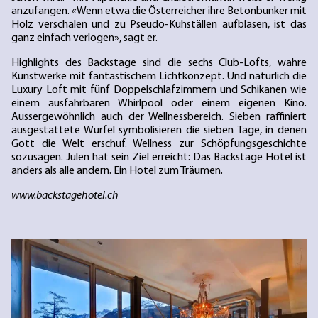
anzufangen. «Wenn etwa die Österreicher ihre Betonbunker mit
Holz verschalen und zu Pseudo-Kuhställen aufblasen, ist das
ganz einfach verlogen», sagt er.
Highlights des Backstage sind die sechs Club-Lofts, wahre
Kunstwerke mit fantastischem Lichtkonzept. Und natürlich die
Luxury Loft mit fünf Doppelschlafzimmern und Schikanen wie
einem ausfahrbaren Whirlpool oder einem eigenen Kino.
Aussergewöhnlich auch der Wellnessbereich. Sieben raffiniert
ausgestattete Würfel symbolisieren die sieben Tage, in denen
Gott die Welt erschuf. Wellness zur Schöpfungsgeschichte
sozusagen. Julen hat sein Ziel erreicht: Das Backstage Hotel ist
anders als alle andern. Ein Hotel zum Träumen.
www.backstagehotel.ch