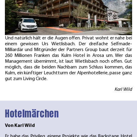
war Anda schon damals im Storchen überzeugt. Und als
Branchenfremder war er, im Unterschied zu vielen andern, klug
genug, für den Aufbau der Gruppe hochkarätige Profis zu
engagieren. Anda konnte sich, wie geplant und erhofft, schon
früh beruhigt ins zweite Glied zurückziehen.
Und natürlich hält er die Augen offen. Privat wohnt er nahe bei
einem gewissen Urs Wietlisbach. Der dreifache Selfmade-
Milliardär und Mitgründer der Partners Group baut derzeit für
260 Millionen Franken das Kulm Hotel in Arosa um. Wer das
Management übernimmt, ist laut Wietlisbach noch offen. Gut
möglich, dass die beiden Nachbarn zum Schluss kommen, das
Kulm, ein künftiger Leuchtturm der Alpenhotellerie, passe ganz
gut zum Living Circle.
Karl Wild
Hotelmärchen
Von Karl Wild
Er habe das Privileg, eigene Projekte wie das Backstage Hotel