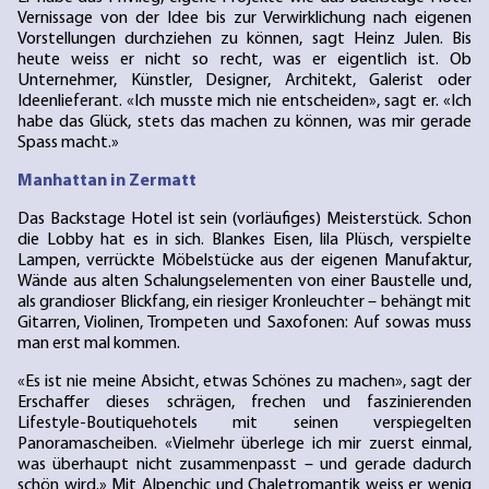
Vernissage von der Idee bis zur Verwirklichung nach eigenen
Vorstellungen durchziehen zu können, sagt Heinz Julen. Bis
heute weiss er nicht so recht, was er eigentlich ist. Ob
Unternehmer, Künstler, Designer, Architekt, Galerist oder
Ideenlieferant. «Ich musste mich nie entscheiden», sagt er. «Ich
habe das Glück, stets das machen zu können, was mir gerade
Spass macht.»
Manhattan in Zermatt
Das Backstage Hotel ist sein (vorläufiges) Meisterstück. Schon
die Lobby hat es in sich. Blankes Eisen, lila Plüsch, verspielte
Lampen, verrückte Möbelstücke aus der eigenen Manufaktur,
Wände aus alten Schalungselementen von einer Baustelle und,
als grandioser Blickfang, ein riesiger Kronleuchter – behängt mit
Gitarren, Violinen, Trompeten und Saxofonen: Auf sowas muss
man erst mal kommen.
«Es ist nie meine Absicht, etwas Schönes zu machen», sagt der
Erschaffer dieses schrägen, frechen und faszinierenden
Lifestyle-Boutiquehotels mit seinen verspiegelten
Panoramascheiben. «Vielmehr überlege ich mir zuerst einmal,
was überhaupt nicht zusammenpasst – und gerade dadurch
schön wird.» Mit Alpenchic und Chaletromantik weiss er wenig