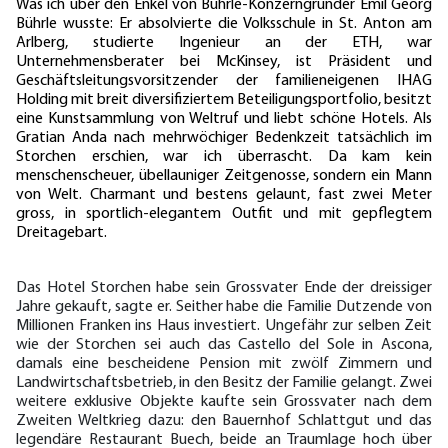
Was ich über den Enkel von Bührle-Konzerngründer Emil Georg
Bührle wusste: Er absolvierte die Volksschule in St. Anton am
Arlberg, studierte Ingenieur an der ETH, war
Unternehmensberater bei McKinsey, ist Präsident und
Geschäftsleitungsvorsitzender der familieneigenen IHAG
Holding mit breit diversifiziertem Beteiligungsportfolio, besitzt
eine Kunstsammlung von Weltruf und liebt schöne Hotels. Als
Gratian Anda nach mehrwöchiger Bedenkzeit tatsächlich im
Storchen erschien, war ich überrascht. Da kam kein
menschenscheuer, übellauniger Zeitgenosse, sondern ein Mann
von Welt. Charmant und bestens gelaunt, fast zwei Meter
gross, in sportlich-elegantem Outfit und mit gepflegtem
Dreitagebart.
Das Hotel Storchen habe sein Grossvater Ende der dreissiger
Jahre gekauft, sagte er. Seither habe die Familie Dutzende von
Millionen Franken ins Haus investiert. Ungefähr zur selben Zeit
wie der Storchen sei auch das Castello del Sole in Ascona,
damals eine bescheidene Pension mit zwölf Zimmern und
Landwirtschaftsbetrieb, in den Besitz der Familie gelangt. Zwei
weitere exklusive Objekte kaufte sein Grossvater nach dem
Zweiten Weltkrieg dazu: den Bauernhof Schlattgut und das
legendäre Restaurant Buech, beide an Traumlage hoch über