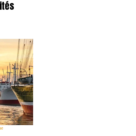
ités
Automne
Extrait des publicités actuelles
A
O
V
d
Corse & Sardaigne
OFFRE SPÉCIALE 209
Voyage de 8 jours
Fr. 1649.-
ue
dès