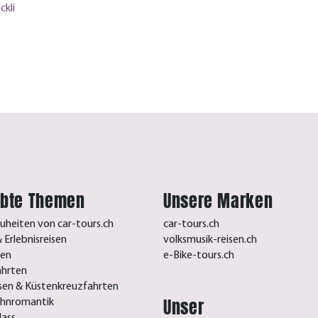
ckli
ebte Themen
Unsere Marken
uheiten von car-tours.ch
car-tours.ch
 Erlebnisreisen
volksmusik-reisen.ch
sen
e-Bike-tours.ch
ahrten
isen & Küstenkreuzfahrten
Unser
ahnromantik
lass