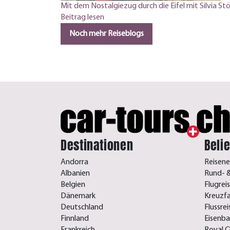
Mit dem Nostalgiezug durch die Eifel mit Silvia Stö
Beitrag lesen
Noch mehr Reiseblogs
Destinationen
Beli
Andorra
Reisene
Albanien
Rund- &
Belgien
Flugrei
Dänemark
Kreuzf
Deutschland
Flussre
Finnland
Eisenb
Frankreich
Royal C