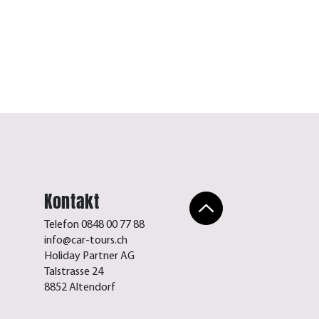
Blütezeit in der 
Beitrag lesen
Kontakt
Telefon 0848 00 77 88
info@car-tours.ch
Holiday Partner AG
Talstrasse 24
8852 Altendorf