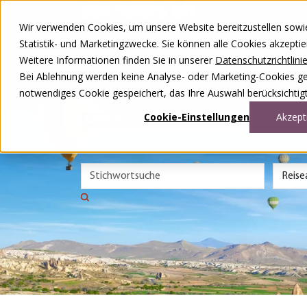
Zum Inhalt springen
Wir verwenden Cookies, um unsere Website bereitzustellen sowie –
Unsere Reisen
Statistik- und Marketingzwecke. Sie können alle Cookies akzepti
Rund ums Reisen
Weitere Informationen finden Sie in unserer
Datenschutzrichtlini
Über uns
Kontakt
Bei Ablehnung werden keine Analyse- oder Marketing-Cookies gese
Wettbewerb
notwendiges Cookie gespeichert, das Ihre Auswahl berücksichtigt
DE
FR
Cookie-Einstellungen
Akzept
0848 00 77 88