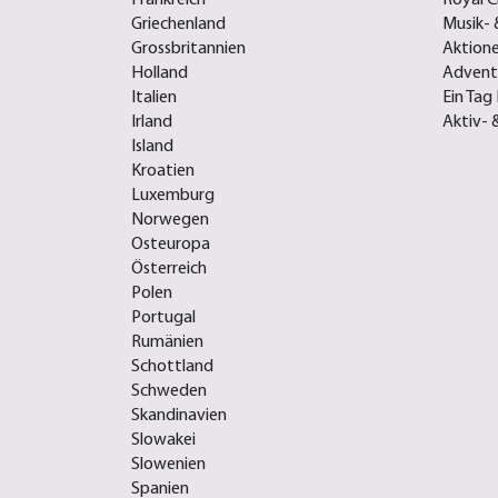
Griechenland
Musik- 
Grossbritannien
Aktione
Holland
Advent-
Italien
Ein Tag 
Irland
Aktiv- 
Island
Kroatien
Luxemburg
Norwegen
Osteuropa
Österreich
Polen
Portugal
Rumänien
Schottland
Schweden
Skandinavien
Slowakei
Slowenien
Spanien