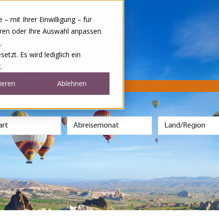
 mit Ihrer Einwilligung – für
eren oder Ihre Auswahl anpassen.
e
.
tzt. Es wird lediglich ein
.
ieren
Ablehnen