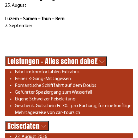
25. August
Luzern – Sarnen – Thun – Bern:
2. September
Leistungen - Alles schon dabei!
Fahrt im komfortablen Extrabus
Feines 3-Gang-Mittagessen
Romantische Schifffahrt auf dem Doubs
Geführter Spaziergang zum Wasserfall
Eigene Schweizer Reiseleitung
Geschenk: Gutschein Fr. 30.- pro Buchung, für eine künftige
Mehrtagesreise von car-tours.ch
Reisedaten
23. August 2026