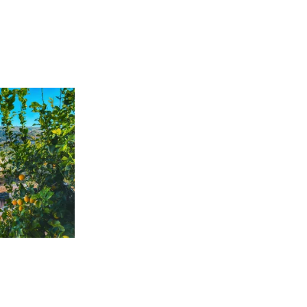
n
Aus der Werbung
L
R
5
a
Istrien & Insel Krk
REISEHIT 6
5-tägige Reise
Fr. 539.-
ab