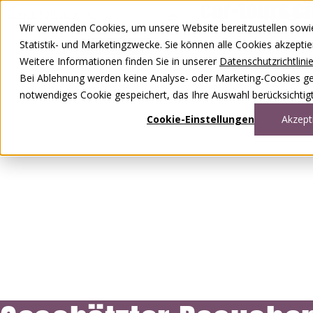
Zum Inhalt springen
Wir verwenden Cookies, um unsere Website bereitzustellen sowie –
DE
FR
Statistik- und Marketingzwecke. Sie können alle Cookies akzepti
0848 00 77 88
Weitere Informationen finden Sie in unserer
Datenschutzrichtlini
Bei Ablehnung werden keine Analyse- oder Marketing-Cookies gese
notwendiges Cookie gespeichert, das Ihre Auswahl berücksichtigt
Cookie-Einstellungen
Akzept