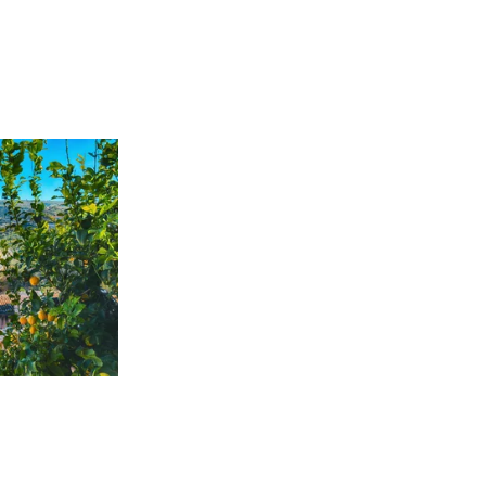
n
Aus der Werbung
L
R
5
a
Istrien & Insel Krk
REISEHIT 6
5-tägige Reise
Fr. 539.-
ab