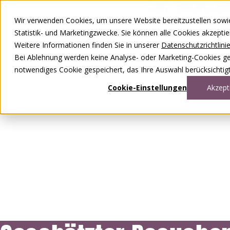
Zum Inhalt springen
Wir verwenden Cookies, um unsere Website bereitzustellen sowie –
DE
FR
Statistik- und Marketingzwecke. Sie können alle Cookies akzepti
0848 00 77 88
Weitere Informationen finden Sie in unserer
Datenschutzrichtlini
Bei Ablehnung werden keine Analyse- oder Marketing-Cookies gese
notwendiges Cookie gespeichert, das Ihre Auswahl berücksichtigt
Cookie-Einstellungen
Akzept