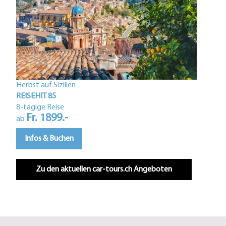
Herbst auf Sizilien
Istri
REISEHIT 85
REIS
8-tägige Reise
Fr. 1899.-
5-tä
ab
F
ab
Infos & Buchen
In
Zu den aktuellen car-tours.ch Angeboten