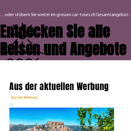
…oder stöbern Sie weiter im grossen car-tours.ch Gesamtangebot:
Entdecken Sie alle
Reisen und Angebote
Aus der aktuellen Werbung
Aus der Werbung
Aus 