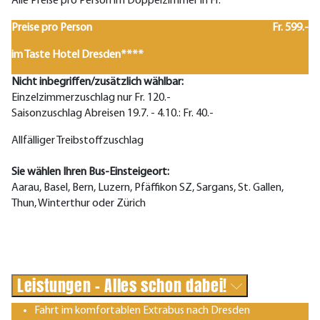
Alle Preise pro Person im Doppelzimmer in Fr.
Preise pro Person
Fr. 599.-
im Taste Hotel Dresden****
Nicht inbegriffen/zusätzlich wählbar:
Einzelzimmerzuschlag nur Fr. 120.-
Saisonzuschlag Abreisen 19.7. - 4.10.: Fr. 40.-
Allfälliger Treibstoffzuschlag
Sie wählen Ihren Bus-Einsteigeort:
Aarau, Basel, Bern, Luzern, Pfäffikon SZ, Sargans, St. Gallen,
Thun, Winterthur oder Zürich
Leistungen - Alles schon dabei!
Fahrt im komfortablen Extrabus nach Dresden