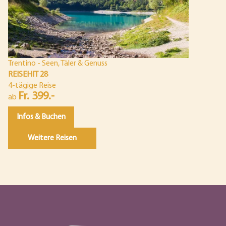
Trentino - Seen, Täler & Genuss
REISEHIT 28
4-tägige Reise
Fr. 399.-
ab
Infos & Buchen
Weitere Reisen