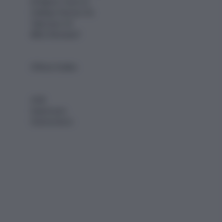
info@car-tours.ch
Holiday Partner AG
Talstrasse 24
8852 Altendorf
Offene Stellen
AGB
Impressum
Datenschutz