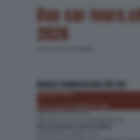
Das car-tours.c
2026
Leider nicht mehr verfügbar
Unsere Sonderpreise für Sie
Preise pro Person
Das car-tours.ch Frühlingsfest 2026
Alle Preise pro Person in Fr.
Alle Preise pro Person in Doppelkabine in Fr.
Nicht inbegriffen/zusätzlich wählbar:
Einzelzimmerzuschlag: Fr. 229.-