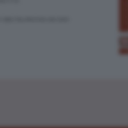
er: Fr. 50.-
t. Gallen, Thun, Winterthur oder Zürich
Re