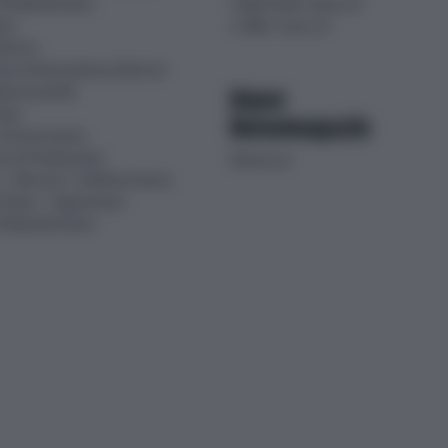
 Erlebnisreisen
volksmusik-reisen.ch
sen
e-Bike-tours.ch
ahrten
isen & Küstenkreuzfahrten
Unser
ahnromantik
lass
Reisemagazin
& Eventreisen
n & Preiskracher
ReiseLust
, Silvester- & Winterreisen
Ferien - Tagesreisen
& Wanderreisen