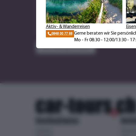
entdecken Sie die schönsten Reiseideen für das k
exklusive Royal Class Rundreisen, genussvolle Flusss
stimmungsvolle Advents-, Weihnachts-, Silvester- 
oder faszinierende Fernreisen und abwechslungsre
Aktiv- & Wanderreisen
Eise
bei uns finden Sie für jeden Reisewunsch das pass
Gerne beraten wir Sie persönli
0848 00 77 88
Mo - Fr 08:30 - 12:00/13:30 - 17
Jetzt Kataloge bestellen
Destinationen
Beli
Andorra
Reisene