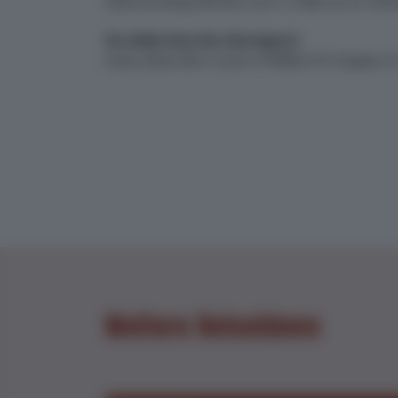
Saisonzuschlag Abreisen vom 15. März bis 25. Oktob
Sie wählen Ihren Bus-Einsteigeort:
Aarau, Basel, Bern, Luzern, Pfäffikon SZ, Sargans, S
Weitere Reiseideen