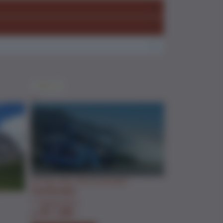
Tagträume
Tagträume
Naturerlebnis Ju
TAGTRAUM 10
1-tägige Reise
Fr. 109.-
ab
Infos & Buch
Ein Tag voller Überraschungen
TAGTRAUM 8
1-tägige Reise
Fr. 129.-
ab