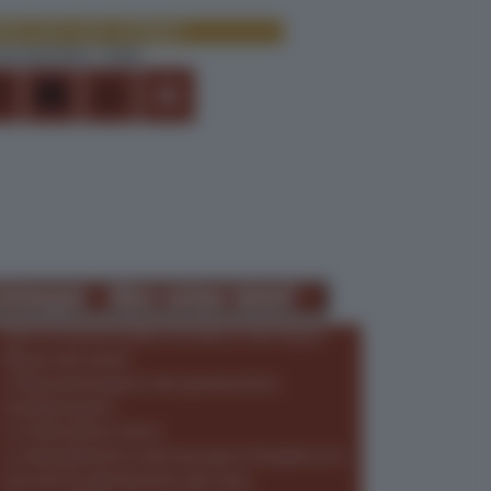
ider nicht mehr verfügbar
erempfehlen / Teilen
istungen - Alles schon dabei!
Fahrt im komfortablen Extrabus in die Region
Ellmau und zurück
3 Übernachtungen in der gewünschten
Hotelkategorie
3 x Frühstück im Hotel
3 x Abendeintritte und reservierte Sitzplätze im
Festzelt für alle Konzerte der Stars