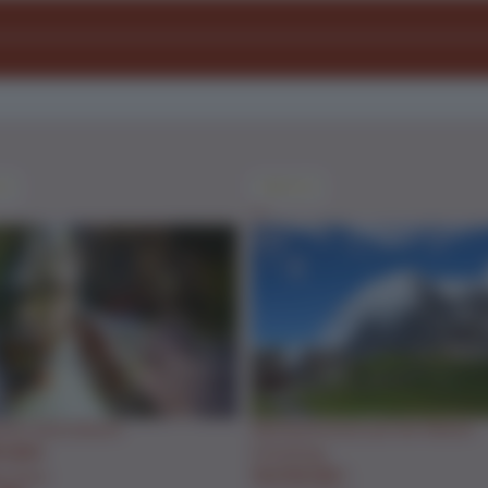
me
Tagträume
tion Aareschlucht
Alpenpanorama auf der Kleinen
AUM 6
Scheidegg
e Reise
TAGTRAUM 1