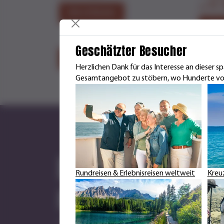
Fr.
ab
Infos & Buchen
Info
Geschätzter Besucher
Weitere Reisen
Herzlichen Dank für das Interesse an dieser 
Gesamtangebot zu stöbern, wo Hunderte von 
Entdecken Sie 
Rundreisen & Erlebnisreisen weltweit
Kreu
neuen Reisekat
Lassen Sie sich von unseren neuen Reisekatalogen i