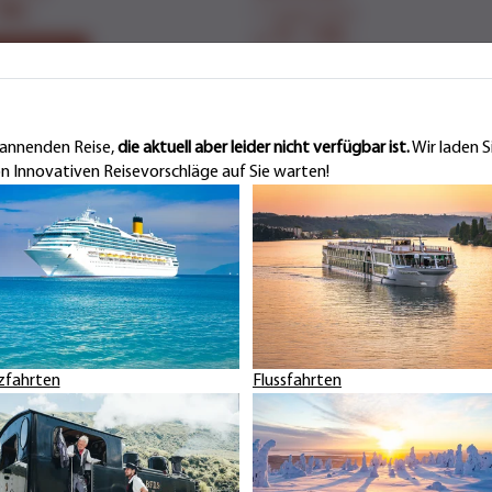
 99.-
1-tägige Reise
Fr. 139.-
ab
s & Buchen
Infos & Buchen
spannenden Reise,
die aktuell aber leider nicht verfügbar ist.
Wir laden S
Innovativen Reisevorschläge auf Sie warten!
unsere
zfahrten
Flussfahrten
aloge!
nspirieren und