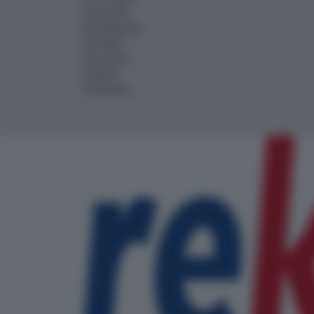
Schweden
Skandinavien
Slowakei
Slowenien
Spanien
Tschechien