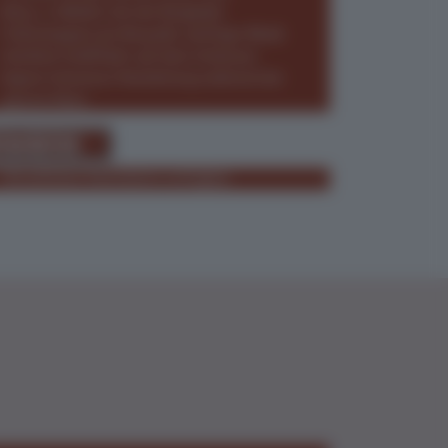
Berg- u. Talfahrt mit der Bergbahn
Frühschoppen am Berg inkl. zünftiger Musik
Herrliche Schifffahrt auf dem Achensee
Eigene Schweizer Reiseleitung während der
ganzen Reise
isedaten
Aktuell keine Reisedaten verfügbar