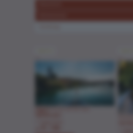
Tagträume
Tagträu
Flussabenteuer auf der Aare
TAGTRAUM 3
Faszina
1-tägige Reise
TAGTR
Fr. 139.-
ab
1-tägig