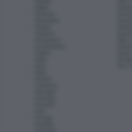
Albanien
Rund- &
Belgien
Flugrei
Dänemark
Kreuzf
Deutschland
Flussre
Finnland
Eisenb
Frankreich
Royal C
Griechenland
Musik- 
Grossbritannien
Aktione
Holland
Advent-
Italien
Ein Tag 
Irland
Aktiv- 
Island
Kroatien
Luxemburg
Norwegen
Osteuropa
Österreich
Polen
Portugal
Rumänien
Schottland