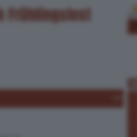
h Frühlingsfest
Le
Weit
Le
Fr. 0.-