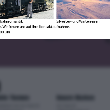
ommende Jahr. Ob
chiffreisen,
und Winterreisen
iche Rundreisen –
nbahnromantik
Silvester- und Winterreisen
ende Angebot.
ch. Wir freuen uns auf Ihre Kontaktaufnahme.
:00 Uhr
ebte Themen
Unsere Marken
uheiten von car-tours.ch
car-tours.ch