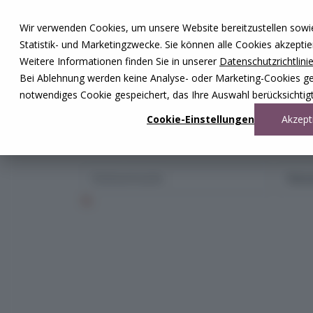
Zum Inhalt springen
Wir verwenden Cookies, um unsere Website bereitzustellen sowie –
Unsere Reisen
Statistik- und Marketingzwecke. Sie können alle Cookies akzepti
Rund ums Reisen
Weitere Informationen finden Sie in unserer
Datenschutzrichtlini
Über uns
Kontakt
Bei Ablehnung werden keine Analyse- oder Marketing-Cookies gese
Wettbewerb
notwendiges Cookie gespeichert, das Ihre Auswahl berücksichtigt
DE
FR
Cookie-Einstellungen
Akzept
0848 00 77 88