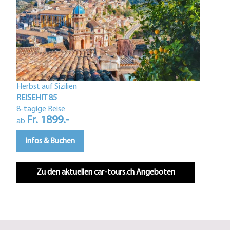
Herbst auf Sizilien
Istri
REISEHIT 85
REIS
8-tägige Reise
Fr. 1899.-
5-tä
ab
F
ab
Infos & Buchen
In
Zu den aktuellen car-tours.ch Angeboten