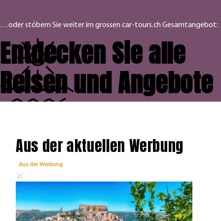
…oder stöbern Sie weiter im grossen car-tours.ch Gesamtangebot:
Entdecken Sie alle
Reisen und Angebote
Aus der aktuellen Werbung
Aus der Werbung
Aus 