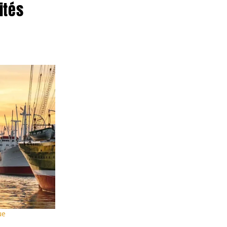
ités
Automne
Extrait des publicités actuelles
A
O
V
d
Corse & Sardaigne
OFFRE SPÉCIALE 209
Voyage de 8 jours
Fr. 1649.-
ue
dès