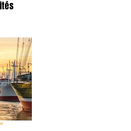
ités
Automne
Extrait des publicités actuelles
A
O
V
d
Corse & Sardaigne
OFFRE SPÉCIALE 209
Voyage de 8 jours
Fr. 1649.-
ue
dès