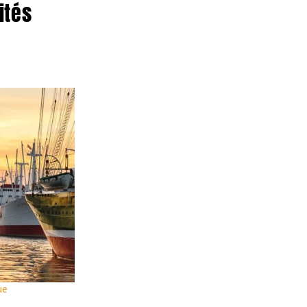
ités
Automne
Extrait des publicités actuelles
A
O
V
d
Corse & Sardaigne
OFFRE SPÉCIALE 209
Voyage de 8 jours
Fr. 1649.-
ue
dès