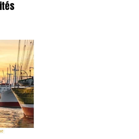
ités
Automne
Extrait des publicités actuelles
A
O
V
d
Corse & Sardaigne
OFFRE SPÉCIALE 209
Voyage de 8 jours
Fr. 1649.-
ue
dès