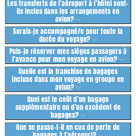
Les transferts de l’aéroport à l’hôtel sont-
ils inclus dans les arrangements en
avion?
Serais-je accompagné/e pour toute la
durée du voyage?
Puis-je réserver mes sièges passagers à
l’avance pour mon voyage en avion?
Quelle est la franchise de bagages
incluse dans mon voyage en groupe en
avion?
Quel est le coût d’un bagage
supplémentaire ou d’un excédent de
bagages?
Que se passe-t-il en cas de perte de
bagages à l’aéroport?