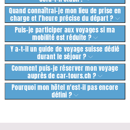
Quand connaîtrai-je mon lieu de prise en
charge et l'heure précise du départ ?
Puis-je participer aux voyages si ma
mobilité est réduite ?
Y a-t-il un guide de voyage suisse dédié
durant le séjour ?
Comment puis-je réserver mon voyage
auprès de car-tours.ch ?
Pourquoi mon hôtel n'est-il pas encore
défini ?