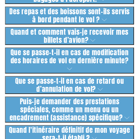
Des repas et des boissons sont-ils servis
à bord pendant le vol ?
Quand et comment vais-je recevoir mes
billets d’avion?
Que se passe-t-il en cas de modification
des horaires de vol en dernière minute?
Que se passe-t-il en cas de retard ou
d’annulation de vol?
Puis-je demander des prestations
spéciales, comme un menu ou un
encadrement (assistance) spécifique?
Quand l'itinéraire définitif de mon voyage
sera-t-il établi ?