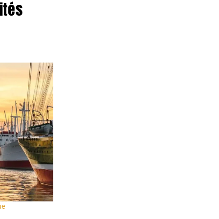
ités
Automne
Extrait des publicités actuelles
A
O
V
d
Corse & Sardaigne
OFFRE SPÉCIALE 209
Voyage de 8 jours
Fr. 1649.-
ue
dès