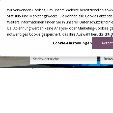
Zum Inhalt springen
Wir verwenden Cookies, um unsere Website bereitzustellen sowie –
Unsere Reisen
Statistik- und Marketingzwecke. Sie können alle Cookies akzepti
Rund ums Reisen
Weitere Informationen finden Sie in unserer
Datenschutzrichtlini
Über uns
Kontakt
Bei Ablehnung werden keine Analyse- oder Marketing-Cookies gese
Wettbewerb
notwendiges Cookie gespeichert, das Ihre Auswahl berücksichtigt
0848 00 77 88
Cookie-Einstellungen
Akzept