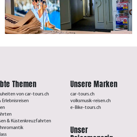
ebte Themen
Unsere Marken
uheiten von car-tours.ch
car-tours.ch
 Erlebnisreisen
volksmusik-reisen.ch
sen
e-Bike-tours.ch
ahrten
isen & Küstenkreuzfahrten
Unser
ahnromantik
lass