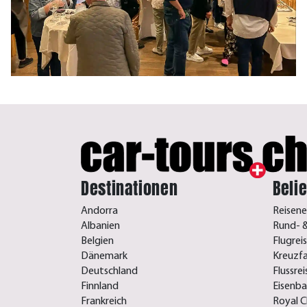
Destinationen
Beli
Andorra
Reisene
Albanien
Rund- &
Belgien
Flugrei
Dänemark
Kreuzf
Deutschland
Flussre
Finnland
Eisenb
Frankreich
Royal C