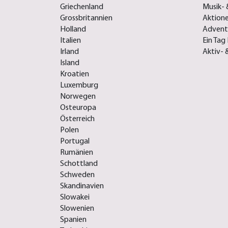
Griechenland
Musik- 
Grossbritannien
Aktione
Holland
Advent-
Italien
Ein Tag 
Irland
Aktiv- 
Island
Kroatien
Luxemburg
Norwegen
Osteuropa
Österreich
Polen
Portugal
Rumänien
Schottland
Schweden
Skandinavien
Slowakei
Slowenien
Spanien