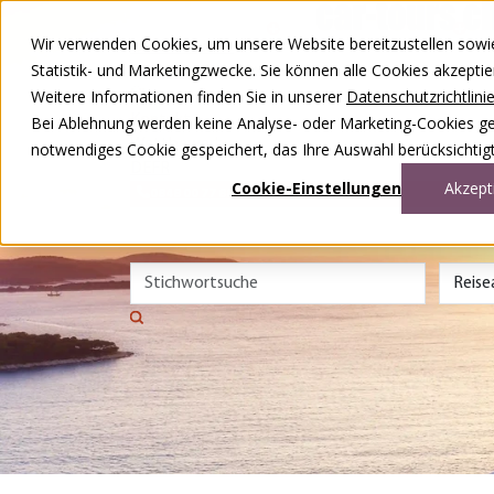
Zum Inhalt springen
Wir verwenden Cookies, um unsere Website bereitzustellen sowie –
Unsere Reisen
Statistik- und Marketingzwecke. Sie können alle Cookies akzepti
Rund ums Reisen
Weitere Informationen finden Sie in unserer
Datenschutzrichtlini
Über uns
Kontakt
Bei Ablehnung werden keine Analyse- oder Marketing-Cookies gese
Wettbewerb
notwendiges Cookie gespeichert, das Ihre Auswahl berücksichtigt
DE
FR
Cookie-Einstellungen
Akzept
0848 00 77 88