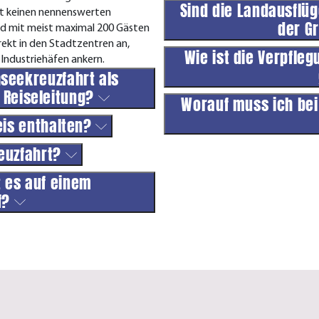
Sind die Landausflüg
ibt keinen nennenswerten
der G
ind mit meist maximal 200 Gästen
irekt in den Stadtzentren an,
Wie ist die Verpfle
Industriehäfen ankern.
hseekreuzfahrt als
 Reiseleitung?
Worauf muss ich bei
reis enthalten?
reuzfahrt?
 es auf einem
ff?