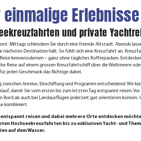
r einmalige Erlebnisse
eekreuzfahrten und private Yachtre
nt. Mittags schlendern Sie durch eine fremde Altstadt. Abends lasse
ur nächsten Destination hält. So fühlt sich eine Kreuzfahrt an. Kreu
n Reise kennenzulernen – ganz ohne tägliches Kofferpacken. Entdecke
che Reise auf einem grossen Kreuzfahrtschiff über die Weltmeere oder
 für jeden Geschmack das Richtige dabei.
g zwischen Anreise, Einschiffung und Programm entscheidend. Wir 
lauf, damit Sie vom ersten bis zum letzten Tag entspannt reisen. Vor
 an Bord als auch bei Landausflügen jederzeit gut orientieren können
se kombiniert.
ie entspannt reisen und dabei mehrere Orte entdecken möchte
ten Hochseekreuzfahrten bis zu exklusiven Yacht- und Theme
rien auf dem Wasser.