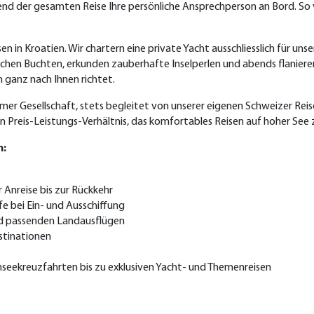
hrend der gesamten Reise Ihre persönliche Ansprechperson an Bord. So
sen in Kroatien. Wir chartern eine private Yacht ausschliesslich für
ischen Buchten, erkunden zauberhafte Inselperlen und abends flanie
 ganz nach Ihnen richtet.
er Gesellschaft, stets begleitet von unserer eigenen Schweizer Reisel
 Preis-Leistungs-Verhältnis, das komfortables Reisen auf hoher See
n:
Anreise bis zur Rückkehr
fe bei Ein- und Ausschiffung
d passenden Landausflügen
stinationen
ochseekreuzfahrten bis zu exklusiven Yacht- und Themenreisen