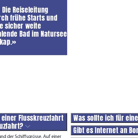
 Die Reiseleitung
ch frühe Starts und
e sicher weite
hlende Bad im Natursee
kap.»
 einer Flusskreuzfahrt
Was sollte ich für ei
uzfahrt?
Gibt es Internet an B
nd der Schiffsgrösse. Auf einer