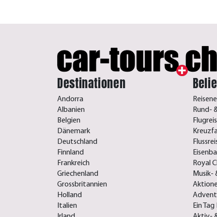
Destinationen
Beli
Andorra
Reisene
Albanien
Rund- &
Belgien
Flugrei
Dänemark
Kreuzf
Deutschland
Flussre
Finnland
Eisenb
Frankreich
Royal C
Griechenland
Musik- 
Grossbritannien
Aktione
Holland
Advent-
Italien
Ein Tag 
Irland
Aktiv- 