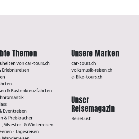
ebte Themen
Unsere Marken
uheiten von car-tours.ch
car-tours.ch
 Erlebnisreisen
volksmusik-reisen.ch
sen
e-Bike-tours.ch
ahrten
isen & Küstenkreuzfahrten
Unser
ahnromantik
lass
Reisemagazin
& Eventreisen
n & Preiskracher
ReiseLust
, Silvester- & Winterreisen
Ferien - Tagesreisen
& Wanderreisen