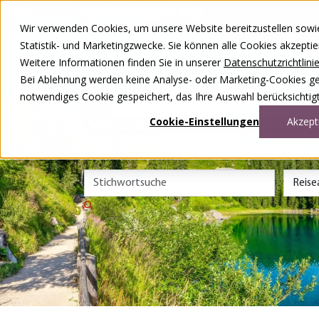
Zum Inhalt springen
Wir verwenden Cookies, um unsere Website bereitzustellen sowie –
Unsere Reisen
Statistik- und Marketingzwecke. Sie können alle Cookies akzepti
Rund ums Reisen
Weitere Informationen finden Sie in unserer
Datenschutzrichtlini
Über uns
Kontakt
Bei Ablehnung werden keine Analyse- oder Marketing-Cookies gese
Wettbewerb
notwendiges Cookie gespeichert, das Ihre Auswahl berücksichtigt
DE
FR
Cookie-Einstellungen
Akzept
0848 00 77 88