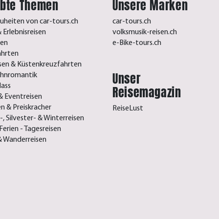
ebte Themen
Unsere Marken
uheiten von car-tours.ch
car-tours.ch
 Erlebnisreisen
volksmusik-reisen.ch
sen
e-Bike-tours.ch
ahrten
isen & Küstenkreuzfahrten
Unser
ahnromantik
lass
Reisemagazin
& Eventreisen
n & Preiskracher
ReiseLust
, Silvester- & Winterreisen
Ferien - Tagesreisen
& Wanderreisen