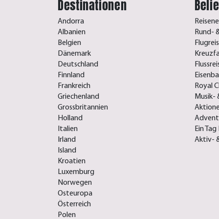
Destinationen
Beli
Andorra
Reisene
Albanien
Rund- &
Belgien
Flugrei
Dänemark
Kreuzf
Deutschland
Flussre
Finnland
Eisenb
Frankreich
Royal C
Griechenland
Musik- 
Grossbritannien
Aktione
Holland
Advent-
Italien
Ein Tag 
Irland
Aktiv- 
Island
Kroatien
Luxemburg
Norwegen
Osteuropa
Österreich
Polen