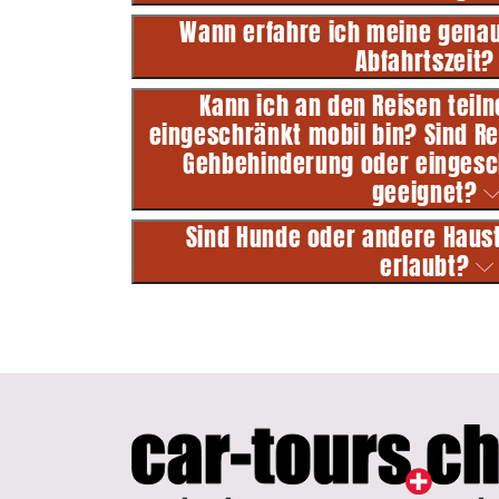
Wann erfahre ich meine genau
Abfahrtszeit
Kann ich an den Reisen teil
eingeschränkt mobil bin? Sind Re
Gehbehinderung oder eingesch
geeignet?
Sind Hunde oder andere Haust
erlaubt?