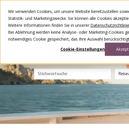
Zum Inhalt springen
Wir verwenden Cookies, um unsere Website bereitzustellen sowie –
Unsere Reisen
Statistik- und Marketingzwecke. Sie können alle Cookies akzepti
Rund ums Reisen
Weitere Informationen finden Sie in unserer
Datenschutzrichtlini
Über uns
Kontakt
Bei Ablehnung werden keine Analyse- oder Marketing-Cookies gese
Wettbewerb
notwendiges Cookie gespeichert, das Ihre Auswahl berücksichtigt
DE
FR
Cookie-Einstellungen
Akzept
0848 00 77 88