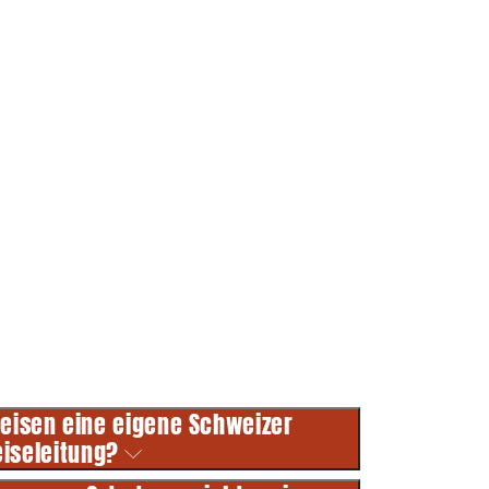
REISEHIT 262
5-tägige Reise
August 2026
Fr. 969.-
ab
Infos & Buchen
Reisen eine eigene Schweizer
eiseleitung?