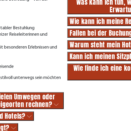
Was kann ich tun, 
Erwart
Wie kann ich meine R
rtabler Bestuhlung
Fallen bei der Buchun
izer Reiseleiterinnen und
Warum steht mein Hot
t besonderen Erlebnissen und
Kann ich meinen Sitzp
Wie finde ich eine k
reisende
stilvoll unterwegs sein möchten
vielen Umwegen oder
teigeorten rechnen?
nd Hotels?
egt?