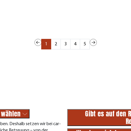
1
2
3
4
5
n wählen
Gibt es auf den 
R
ben. Deshalb setzen wir bei car-
liche Betreuung – von der