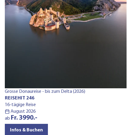
Mo
R
6-
a
Grosse Donaureise - bis zum Delta (2026)
REISEHIT 246
16-tägige Reise
August 2026
Fr. 3990.-
ab
Infos & Buchen