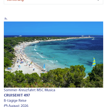
Ru
Sommer-Kreuzfahrt MSC Musica
C
CRUISEHIT 497
13
8-tägige Reise
August 2026