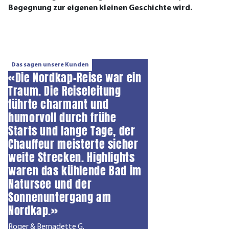
Begegnung zur eigenen kleinen Geschichte wird.
Das sagen unsere Kunden
«Die Nordkap-Reise war ein
Traum. Die Reiseleitung
führte charmant und
humorvoll durch frühe
Starts und lange Tage, der
Chauffeur meisterte sicher
weite Strecken. Highlights
waren das kühlende Bad im
Natursee und der
Sonnenuntergang am
Nordkap.»
Roger & Bernadette G.