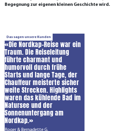
Begegnung zur eigenen kleinen Geschichte wird.
Das sagen unsere Kunden
«Die Nordkap-Reise war ein
Traum. Die Reiseleitung
führte charmant und
humorvoll durch frühe
Starts und lange Tage, der
Chauffeur meisterte sicher
weite Strecken. Highlights
waren das kühlende Bad im
Natursee und der
Sonnenuntergang am
Nordkap.»
Roger & Bernadette G.