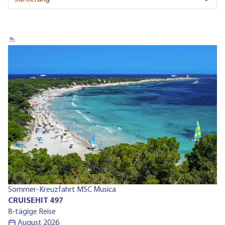
Ru
Sommer-Kreuzfahrt MSC Musica
C
CRUISEHIT 497
13
8-tägige Reise
August 2026