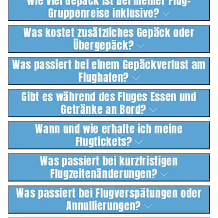
Wie viel Gepäck ist bei meiner Flug-
Gruppenreise inklusive?
Was kostet zusätzliches Gepäck oder
Übergepäck?
Was passiert bei einem Gepäckverlust am
Flughafen?
Gibt es während des Fluges Essen und
Getränke an Bord?
Wann und wie erhalte ich meine
Flugtickets?
Was passiert bei kurzfristigen
Flugzeitenänderungen?
Was passiert bei Flugverspätungen oder
Annullierungen?