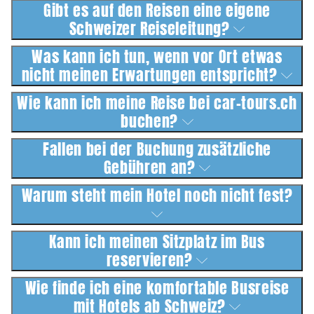
Gibt es auf den Reisen eine eigene
Schweizer Reiseleitung?
Was kann ich tun, wenn vor Ort etwas
nicht meinen Erwartungen entspricht?
Wie kann ich meine Reise bei car-tours.ch
buchen?
Fallen bei der Buchung zusätzliche
Gebühren an?
Warum steht mein Hotel noch nicht fest?
Kann ich meinen Sitzplatz im Bus
reservieren?
Wie finde ich eine komfortable Busreise
mit Hotels ab Schweiz?