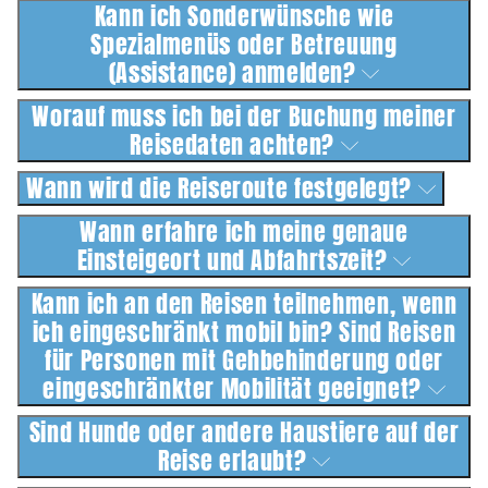
Kann ich Sonderwünsche wie
Spezialmenüs oder Betreuung
(Assistance) anmelden?
Worauf muss ich bei der Buchung meiner
Reisedaten achten?
Wann wird die Reiseroute festgelegt?
Wann erfahre ich meine genaue
Einsteigeort und Abfahrtszeit?
Kann ich an den Reisen teilnehmen, wenn
ich eingeschränkt mobil bin? Sind Reisen
für Personen mit Gehbehinderung oder
eingeschränkter Mobilität geeignet?
Sind Hunde oder andere Haustiere auf der
Reise erlaubt?