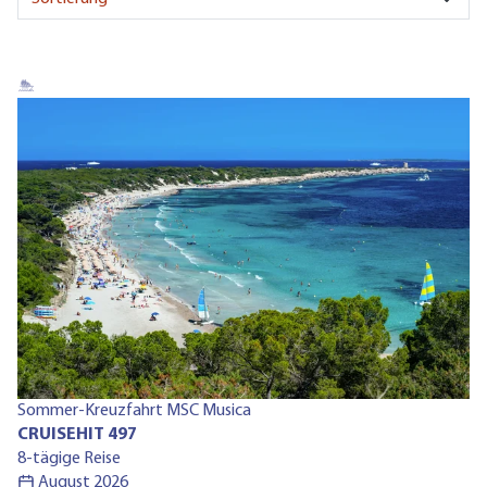
Ru
Sommer-Kreuzfahrt MSC Musica
C
CRUISEHIT 497
13
8-tägige Reise
August 2026