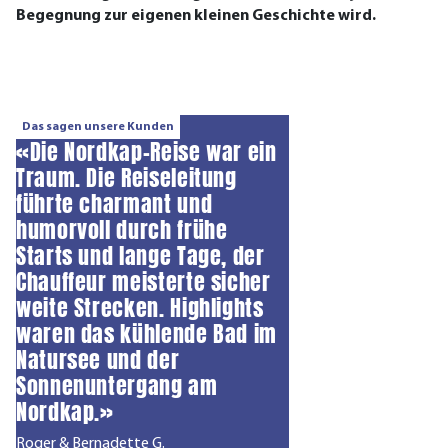
Begegnung zur eigenen kleinen Geschichte wird.
Das sagen unsere Kunden
«Die Nordkap-Reise war ein
Traum. Die Reiseleitung
führte charmant und
humorvoll durch frühe
Starts und lange Tage, der
Chauffeur meisterte sicher
weite Strecken. Highlights
waren das kühlende Bad im
Natursee und der
Sonnenuntergang am
Nordkap.»
Roger & Bernadette G.