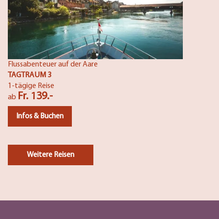
Flussabenteuer auf der Aare
TAGTRAUM 3
1-tägige Reise
Fr. 139.-
ab
Infos & Buchen
Weitere Reisen