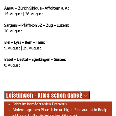
Aarau – Zürich Sihlquai- Affoltern a. A.:
15. August | 28. August
Sargans – Pfäffikon SZ – Zug – Luzern:
20. August
Biel – Lyss – Bern – Thun:
9. August | 29. August
Basel – Liestal – Egerkingen – Sursee:
8. August
Leistungen - Alles schon dabei!
Fahrt im komfortablen Extrabus
Älplermagronen Plausch im urchigen Restaurant in Realp
inkl. Salatbuffet & Getränken (Mineral)