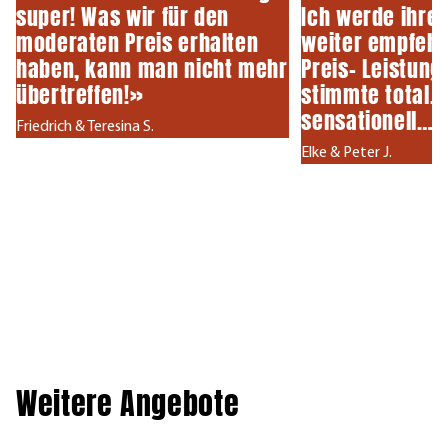
super! Was wir für den
Ich werde ihre
moderaten Preis erhalten
weiter empfeh
haben, kann man nicht mehr
Preis- Leistung
übertreffen!»
stimmte total…a
sensationell… 
Friedrich & Teresina S.
Elke & Peter J.
Weitere Angebote