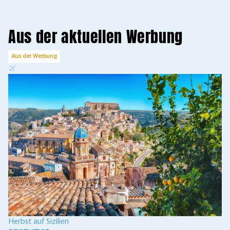
Aus der aktuellen Werbung
Aus der Werbung
A
Herbst auf Sizilien