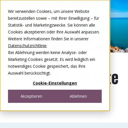
Zum Inhalt springen
Wir verwenden Cookies, um unsere Website
DE
FR
bereitzustellen sowie – mit Ihrer Einwilligung – für
Open menu
Statistik- und Marketingzwecke. Sie können alle
Cookies akzeptieren oder Ihre Auswahl anpassen.
Weitere Informationen finden Sie in unserer
Datenschutzrichtlinie
.
Bei Ablehnung werden keine Analyse- oder
Unsere aktuellen
Marketing-Cookies gesetzt. Es wird lediglich ein
notwendiges Cookie gespeichert, das Ihre
car-tours Angebote
Auswahl berücksichtigt.
Cookie-Einstellungen
Akzeptieren
Ablehnen