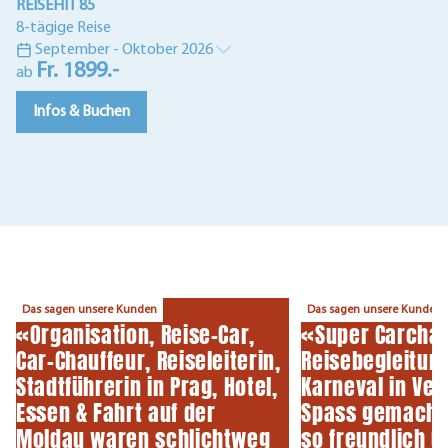
Is
REISEHIT 85
RE
8-tägige Reise
5-
September - Oktober 2026
Fr. 1899.-
ab
a
Infos & Buchen
Das sagen unsere Kunden
Das sagen unsere Kunden
«Organisation, Reise-Car,
«Super Carchauf
Car-Chauffeur, Reiseleiterin,
Reisebegleitung
Stadtführerin in Prag, Hotel,
Karneval in Ven
Essen & Fahrt auf der
Spass gemacht.
Moldau waren schlichtweg
so freundlich un