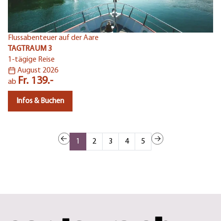
Flussabenteuer auf der Aare
TAGTRAUM 3
Fa
1-tägige Reise
T
August 2026
Fr. 139.-
1-
ab
Infos & Buchen
a
1
2
3
4
5