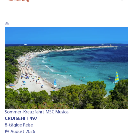
Ru
Sommer-Kreuzfahrt MSC Musica
C
CRUISEHIT 497
13
8-tägige Reise
August 2026