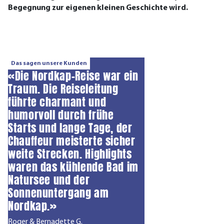
Begegnung zur eigenen kleinen Geschichte wird.
Das sagen unsere Kunden
«Die Nordkap-Reise war ein
Traum. Die Reiseleitung
führte charmant und
humorvoll durch frühe
Starts und lange Tage, der
Chauffeur meisterte sicher
weite Strecken. Highlights
waren das kühlende Bad im
Natursee und der
Sonnenuntergang am
Nordkap.»
Roger & Bernadette G.