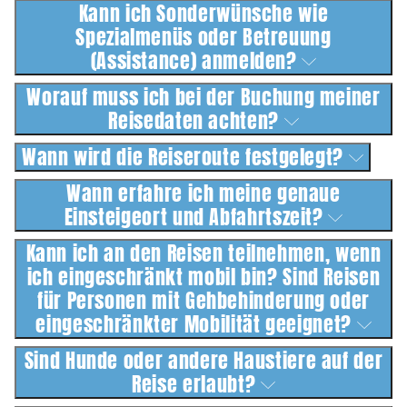
Kann ich Sonderwünsche wie
Spezialmenüs oder Betreuung
(Assistance) anmelden?
Worauf muss ich bei der Buchung meiner
Reisedaten achten?
Wann wird die Reiseroute festgelegt?
Wann erfahre ich meine genaue
Einsteigeort und Abfahrtszeit?
Kann ich an den Reisen teilnehmen, wenn
ich eingeschränkt mobil bin? Sind Reisen
für Personen mit Gehbehinderung oder
eingeschränkter Mobilität geeignet?
Sind Hunde oder andere Haustiere auf der
Reise erlaubt?