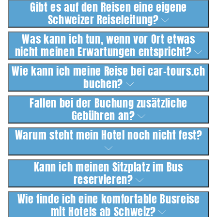
Gibt es auf den Reisen eine eigene
Schweizer Reiseleitung?
Was kann ich tun, wenn vor Ort etwas
nicht meinen Erwartungen entspricht?
Wie kann ich meine Reise bei car-tours.ch
buchen?
Fallen bei der Buchung zusätzliche
Gebühren an?
Warum steht mein Hotel noch nicht fest?
Kann ich meinen Sitzplatz im Bus
reservieren?
Wie finde ich eine komfortable Busreise
mit Hotels ab Schweiz?