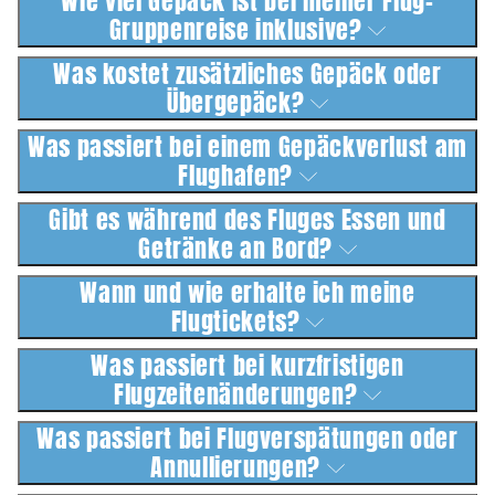
Wie viel Gepäck ist bei meiner Flug-
Gruppenreise inklusive?
Was kostet zusätzliches Gepäck oder
Übergepäck?
Was passiert bei einem Gepäckverlust am
Flughafen?
Gibt es während des Fluges Essen und
Getränke an Bord?
Wann und wie erhalte ich meine
Flugtickets?
Was passiert bei kurzfristigen
Flugzeitenänderungen?
Was passiert bei Flugverspätungen oder
Annullierungen?