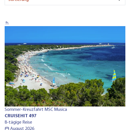
Ru
Sommer-Kreuzfahrt MSC Musica
C
CRUISEHIT 497
13
8-tägige Reise
August 2026