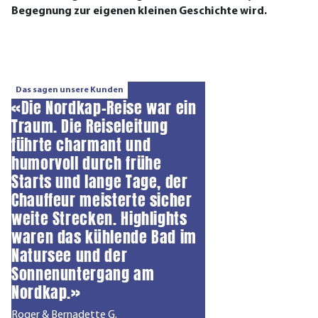
Begegnung zur eigenen kleinen Geschichte wird.
Das sagen unsere Kunden
«Die Nordkap-Reise war ein
Traum. Die Reiseleitung
führte charmant und
humorvoll durch frühe
Starts und lange Tage, der
Chauffeur meisterte sicher
weite Strecken. Highlights
waren das kühlende Bad im
Natursee und der
Sonnenuntergang am
Nordkap.»
Roger & Bernadette G.