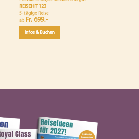
REISEHIT 123
5-tägige Reise
Fr. 699.-
ab
Infos & Buchen