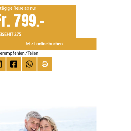
tägige Reise ab nur
Fr. 799.-
ISEHIT 275
Jetzt online buchen
erempfehlen / Teilen