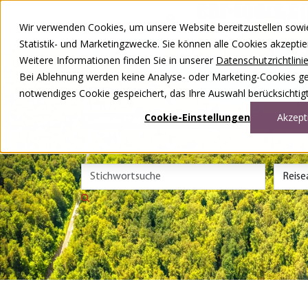
Zum Inhalt springen
Wir verwenden Cookies, um unsere Website bereitzustellen sowie –
Unsere Reisen
Statistik- und Marketingzwecke. Sie können alle Cookies akzepti
Rund ums Reisen
Weitere Informationen finden Sie in unserer
Datenschutzrichtlini
Über uns
Kontakt
Bei Ablehnung werden keine Analyse- oder Marketing-Cookies gese
Wettbewerb
notwendiges Cookie gespeichert, das Ihre Auswahl berücksichtigt
DE
FR
Cookie-Einstellungen
Akzept
0848 00 77 88