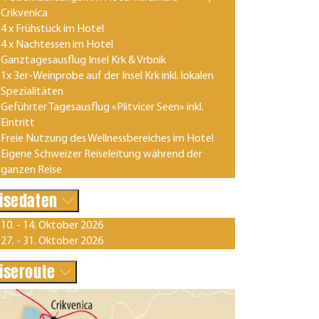
Crikvenica
4 x Frühstück im Hotel
4 x Nachtessen im Hotel
Ganztagesausflug Insel Krk & Vrbnik
1x 3er-Weinprobe auf der Insel Krk inkl. lokalen
Spezialitäten
Geführter Tagesausflug «Plitvicer Seen» inkl.
Eintritt
Freie Nutzung des Wellnessbereiches im Hotel
Eigene Schweizer Reiseleitung während der
ganzen Reise
isedaten
10. - 14. Oktober 2026
27. - 31. Oktober 2026
iseroute