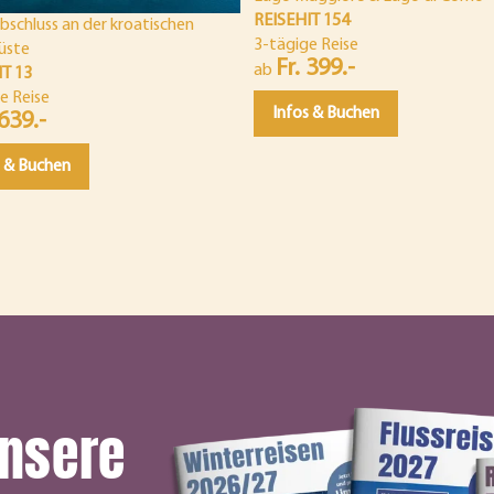
REISEHIT 154
bschluss an der kroatischen
3-tägige Reise
üste
Fr. 399.-
ab
IT 13
e Reise
Infos & Buchen
 639.-
s & Buchen
unsere