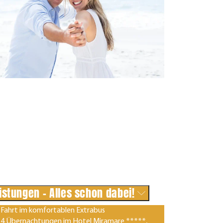
istungen - Alles schon dabei!
Fahrt im komfortablen Extrabus
4 Übernachtungen im Hotel Miramare *****,