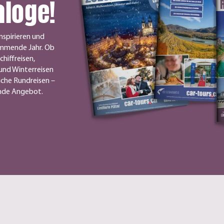
aloge!
nspirieren und
ommende Jahr. Ob
chiffreisen,
und Winterreisen
iche Rundreisen –
ende Angebot.