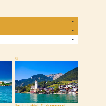
Siena, Rom & Ass
REISEHIT 60
5-tägige Reise
Fr. 629.-
ab
Infos & Buch
Postkartenidylle Salzkammergut