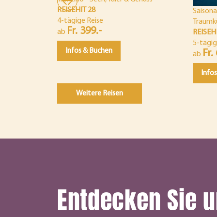
REISEHIT 28
Saisona
4-tägige Reise
Traumk
Fr. 399.-
ab
REISEH
5-tägig
Infos & Buchen
Fr.
ab
Info
Weitere Reisen
Entdecken Sie 