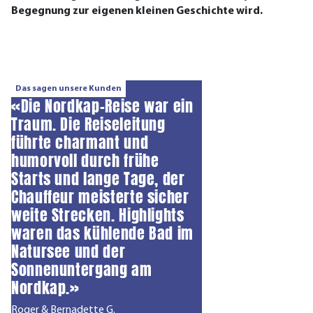
Begegnung zur eigenen kleinen Geschichte wird.
Das sagen unsere Kunden
«Die Nordkap-Reise war ein
Traum. Die Reiseleitung
führte charmant und
humorvoll durch frühe
Starts und lange Tage, der
Chauffeur meisterte sicher
weite Strecken. Highlights
waren das kühlende Bad im
Natursee und der
Sonnenuntergang am
Nordkap.»
Roger & Bernadette G.