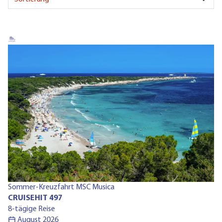
Ru
Sommer-Kreuzfahrt MSC Musica
C
CRUISEHIT 497
13
8-tägige Reise
August 2026