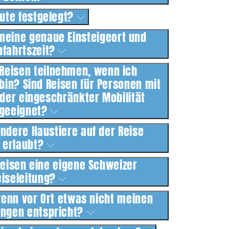
ute festgelegt?
meine genaue Einsteigeort und
bfahrtszeit?
 Reisen teilnehmen, wenn ich
bin? Sind Reisen für Personen mit
der eingeschränkter Mobilität
geeignet?
ndere Haustiere auf der Reise
erlaubt?
Reisen eine eigene Schweizer
eiseleitung?
wenn vor Ort etwas nicht meinen
ungen entspricht?