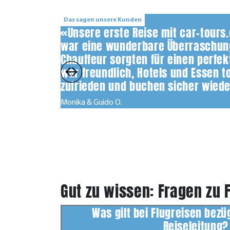
Das sagen unsere Kunden
«Unsere erste Reise mit car-tours
war eine wunderbare Überraschung
Chauffeur sorgten für einen perfek
war freundlich, Hotels und Essen t
zufrieden und buchen sicher wiede
Monika & Guido O.
Gut zu wissen: Fragen zu 
Was gilt bei Flugreisen bezü
Reiseleitung