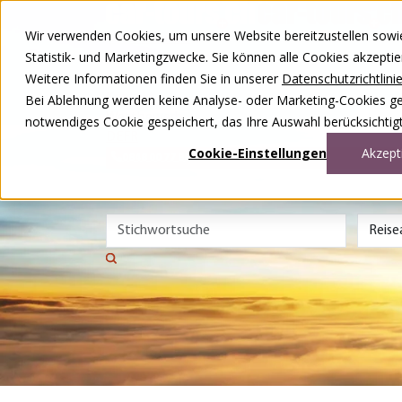
Zum Inhalt springen
Wir verwenden Cookies, um unsere Website bereitzustellen sowie –
Unsere Reisen
Statistik- und Marketingzwecke. Sie können alle Cookies akzepti
Rund ums Reisen
Weitere Informationen finden Sie in unserer
Datenschutzrichtlini
Über uns
Kontakt
Bei Ablehnung werden keine Analyse- oder Marketing-Cookies gese
Wettbewerb
notwendiges Cookie gespeichert, das Ihre Auswahl berücksichtigt
DE
FR
Cookie-Einstellungen
Akzept
0848 00 77 88