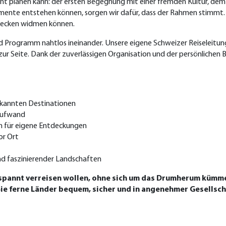
cht planen kann: der ersten Begegnung mit einer fremden Kultur, d
mente entstehen können, sorgen wir dafür, dass der Rahmen stimmt. V
tdecken widmen können.
 Programm nahtlos ineinander. Unsere eigene Schweizer Reiseleitung b
zur Seite. Dank der zuverlässigen Organisation und der persönlichen 
ekannten Destinationen
 Aufwand
um für eigene Entdeckungen
or Ort
d faszinierender Landschaften
 entspannt verreisen wollen, ohne sich um das Drumherum küm
ie ferne Länder bequem, sicher und in angenehmer Gesellsch