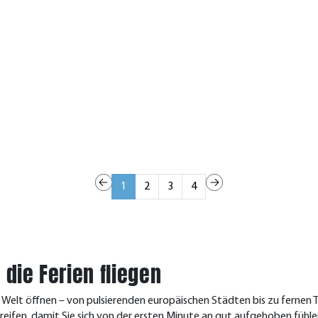
1
2
3
4
die Ferien fliegen
e Welt öffnen – von pulsierenden europäischen Städten bis zu fernen 
ifen, damit Sie sich von der ersten Minute an gut aufgehoben fühle