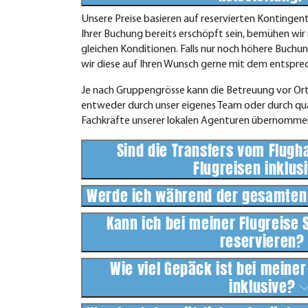
Unsere Preise basieren auf reservierten Kontingent
Ihrer Buchung bereits erschöpft sein, bemühen wi
gleichen Konditionen. Falls nur noch höhere Buchu
wir diese auf Ihren Wunsch gerne mit dem entsprech
Je nach Gruppengrösse kann die Betreuung vor Ort v
entweder durch unser eigenes Team oder durch qual
Fachkräfte unserer lokalen Agenturen übernomme
Sind die Transfers vom Flugh
Flugreisen inklus
Werde ich während der gesamten 
Kann ich bei meiner Flugreise 
reservieren
Wie viel Gepäck ist bei meine
inklusive?