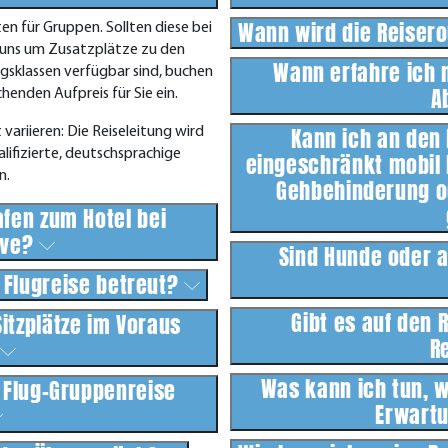
Wann wird die Reisero
en für Gruppen. Sollten diese bei
r uns um Zusatzplätze zu den
Wann erfahre ich 
ngsklassen verfügbar sind, buchen
A
enden Aufpreis für Sie ein.
Kann ich an den
ariieren: Die Reiseleitung wird
ifizierte, deutschsprachige
eingeschränkt mobil 
n.
Gehbehinderung o
afen zum Hotel bei
ive?
Sind Hunde oder a
Flugreise betreut?
Gibt es auf den 
Sitzplätze im Voraus
R
?
Was kann ich tun, 
r Flug-Gruppenreise
Erwart