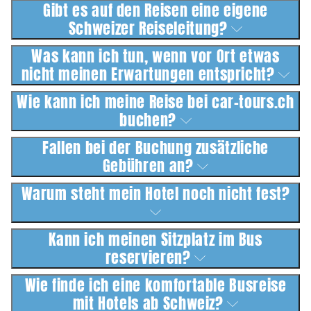
Gibt es auf den Reisen eine eigene
Schweizer Reiseleitung?
Was kann ich tun, wenn vor Ort etwas
nicht meinen Erwartungen entspricht?
Wie kann ich meine Reise bei car-tours.ch
buchen?
Fallen bei der Buchung zusätzliche
Gebühren an?
Warum steht mein Hotel noch nicht fest?
Kann ich meinen Sitzplatz im Bus
reservieren?
Wie finde ich eine komfortable Busreise
mit Hotels ab Schweiz?