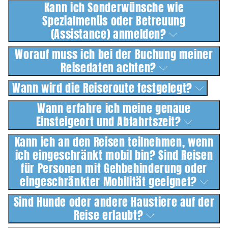
Kann ich Sonderwünsche wie
Spezialmenüs oder Betreuung
(Assistance) anmelden?
Worauf muss ich bei der Buchung meiner
Reisedaten achten?
Wann wird die Reiseroute festgelegt?
Wann erfahre ich meine genaue
Einsteigeort und Abfahrtszeit?
Kann ich an den Reisen teilnehmen, wenn
ich eingeschränkt mobil bin? Sind Reisen
für Personen mit Gehbehinderung oder
eingeschränkter Mobilität geeignet?
Sind Hunde oder andere Haustiere auf der
Reise erlaubt?