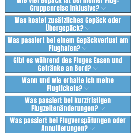
Wie viel Gepäck ist bei meiner Flug-
Gruppenreise inklusive?
Was kostet zusätzliches Gepäck oder
Übergepäck?
Was passiert bei einem Gepäckverlust am
Flughafen?
Gibt es während des Fluges Essen und
Getränke an Bord?
Wann und wie erhalte ich meine
Flugtickets?
Was passiert bei kurzfristigen
Flugzeitenänderungen?
Was passiert bei Flugverspätungen oder
Annullierungen?