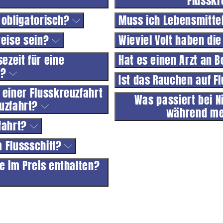
Flusskr
 obligatorisch?
Muss ich Lebensmitte
reise sein?
Wieviel Volt haben di
ezeit für eine
Hat es einen Arzt an 
t?
Ist das Rauchen auf F
 einer Flusskreuzfahrt
Was passiert bei 
uzfahrt?
während me
zfahrt?
m Flussschiff?
se im Preis enthalten?