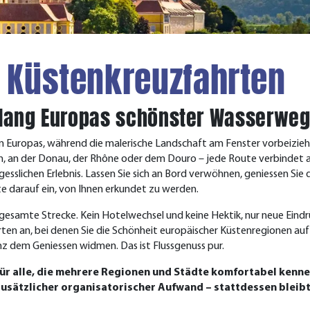
 Küstenkreuzfahrten
tlang Europas schönster Wasserwe
en Europas, während die malerische Landschaft am Fenster vorbeizie
hein, an der Donau, der Rhône oder dem Douro – jede Route verbinde
sslichen Erlebnis. Lassen Sie sich an Bord verwöhnen, geniessen Sie d
e darauf ein, von Ihnen erkundet zu werden.
e gesamte Strecke. Kein Hotelwechsel und keine Hektik, nur neue Eindr
rten an, bei denen Sie die Schönheit europäischer Küstenregionen a
nz dem Geniessen widmen. Das ist Flussgenuss pur.
für alle, die mehrere Regionen und Städte komfortabel kenn
zusätzlicher organisatorischer Aufwand – stattdessen bleib