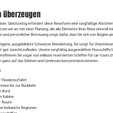
n überzeugen
reisen. Gleichzeitig erfordert diese Reiseform eine sorgfältige Abst
zen wir an: mit einer Pl
anung, die alle Elemente Ihrer Reise sinnvoll
n und persönlicher Betreuung sorgt dafür, dass Sie sich von Beginn a
gene, ausgebildete Schweizer Reiseleitung. Sie sorgt für Orientierung
it gut zurechtzufinden.
Unsere sorgfältig ausgewählten Fluss
schiffe
rofitieren Sie sogar von exklusiv reservierten Schiffen für car-tours.
h ganz auf das Erleben und Geniessen konzentrieren können.
:
 Flusskreuzfahrt
eise bis zur Rückkehr
n Bord
en Kabine
r Route
ger bekannte Regionen