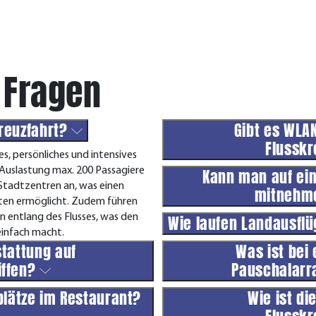
 Fragen
kreuzfahrt?
Gibt es WLA
Flusskr
s, persönliches und intensives
d Auslastung max. 200 Passagiere
Kann man auf ein
 Stadtzentren an, was einen
mitnehme
ten ermöglicht. Zudem führen
n entlang des Flusses, was den
Wie laufen Landausflü
einfach macht.
stattung auf
Was ist bei 
iffen?
Pauschalarr
zplätze im Restaurant?
Wie ist d