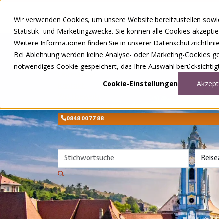
Zum Inhalt springen
AKTUELLE INFORMATIONEN ZU NIED
Wir verwenden Cookies, um unsere Website bereitzustellen sowie –
Statistik- und Marketingzwecke. Sie können alle Cookies akzepti
Weitere Informationen finden Sie in unserer
Datenschutzrichtlini
Unsere Reisen
Bei Ablehnung werden keine Analyse- oder Marketing-Cookies gese
Rund ums Reisen
notwendiges Cookie gespeichert, das Ihre Auswahl berücksichtigt
Über uns
Cookie-Einstellungen
Akzept
Kontakt
Wettbewerb
DE
FR
0848 00 77 88